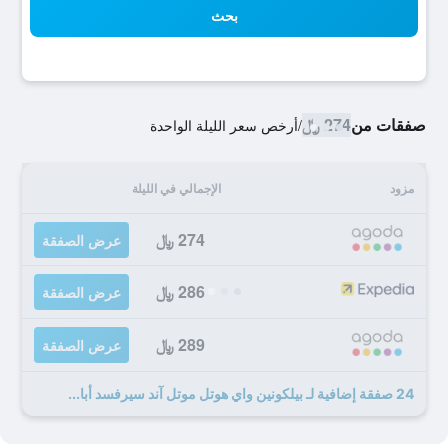
بحث
صفقات من
274 ﷼
/
أرخص سعر الليلة الواحدة
مزود
الإجمالي في الليلة
274 ﷼
عرض الصفقة
286 ﷼
عرض الصفقة
289 ﷼
عرض الصفقة
24 صفقة إضافية لـ بيلكونين واي هوتل موتل آند سيرفسد أبا...