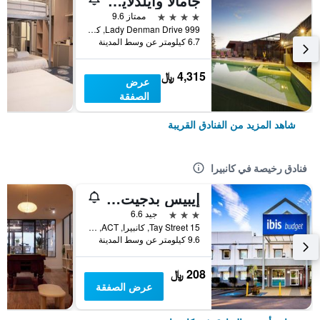
جامالا وايلدلايف لودج
4 نجوم
ممتاز 9.6
999 Lady Denman Drive, كانبيرا, ACT, أستراليا
6.7 كيلومتر عن وسط المدينة
4,315 ﷼
عرض
الصفقة
شاهد المزيد من الفنادق القريبة
فنادق رخيصة في كانبيرا
إيبيس بدجيت كانبيرا
3 نجوم
جيد 6.6
15 Tay Street, كانبيرا, ACT, أستراليا
9.6 كيلومتر عن وسط المدينة
208 ﷼
عرض الصفقة