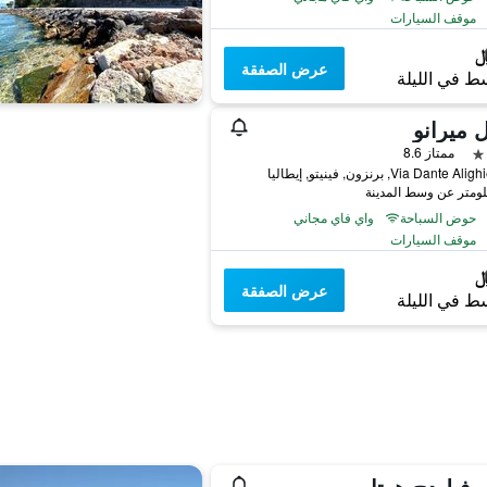
موقف السيارات
عرض الصفقة
ط في الليلة
 ميرانو
ممتاز 8.6
Via Dante , برنزون, فينيتو, إيطاليا
حوض السباحة
واي فاي مجاني
موقف السيارات
عرض الصفقة
ط في الليلة
 فيليدج هوتل