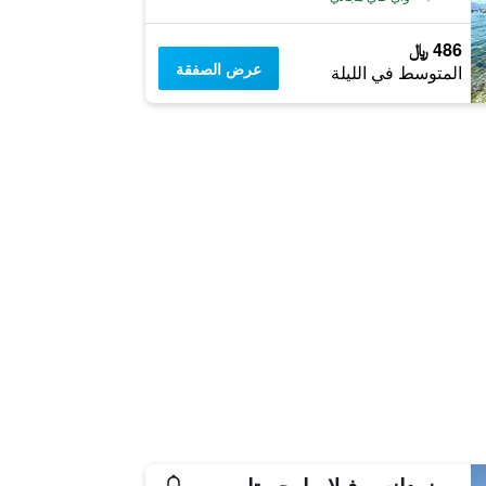
486 ﷼
عرض الصفقة
المتوسط في الليلة
ريزيدانس فيلا مارجريتا