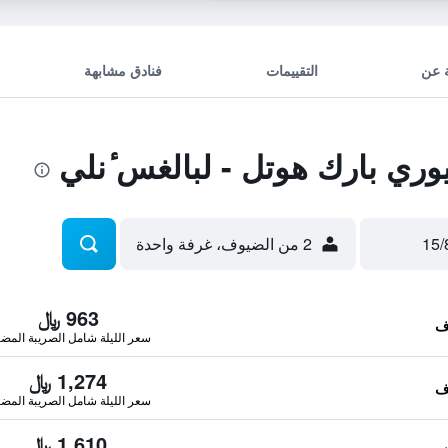
 عن
التقييمات
فنادق مشابهة
ري بارك هوتل - لبالغس ٔنلي
2 من الضيوف، غرفة واحدة
963 ﷼
سعر الليلة شامل الصريبة المضا
1,274 ﷼
سعر الليلة شامل الصريبة المضا
1,610 ﷼