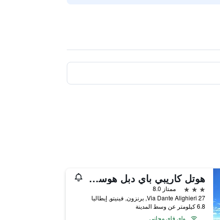
هوتل كاريبي باي دبل هوسبيتاليتي
3 نجوم
ممتاز 8.0
Via Dante Alighieri 27, برنزون, فينيتو, إيطاليا
6.8 كيلومتر عن وسط المدينة
واي فاي مجاني