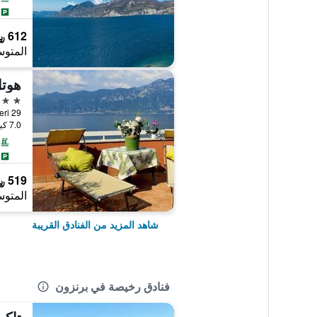
612 ﷼
المتوس
هوتل
3 نجوم
Alighieri 29
7.0 كيلومتر عن وسط المدينة
519 ﷼
المتوس
شاهد المزيد من الفنادق القريبة
فنادق رخيصة في برنزون
تاكي