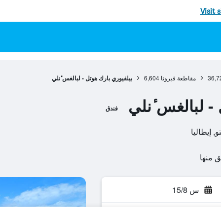
Visit 
36,7
مقاطعة فيرونا
6,604
بيلفيوري بارك هوتل - لبالغس ٔنلي
- لبالغس ٔنلي
فندق
س 15/8