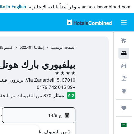
ar.hotelscombined.com
متوفر أيضاً باللغة الإنجليزية.
site in English
رحلات طيران
الصفحة الرئيسية
إيطاليا
522,401
فينيتو
25
فنادق
بيلفيوري بارك هوتل 
سيارات
4 نجوم
حزم العروض
Via Zanardelli 5, 37010, برنزون, فينيتو, إيطاليا
+39 045 742 0179
استكشاف
ممتاز
870 من التقييمات تم التحقق منها
9.2
رحلات
ج 14/8
-
العَرَبِيَّة
2 من الضيوف، غرفة واحدة