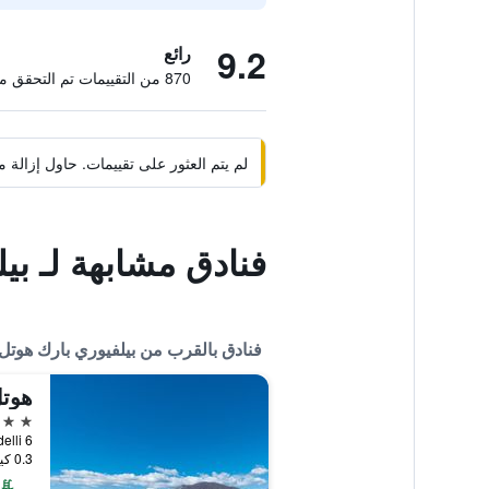
9.2
رائع
870 من التقييمات تم التحقق منها
لم يتم العثور على تقييمات. حاول إزال
فنادق مشابهة لـ بي
فنادق بالقرب من بيلفيوري بارك هوتل 
هوتل
3 نجوم
.Zanardelli 6
0.3 كيلومتر عن وسط المدينة