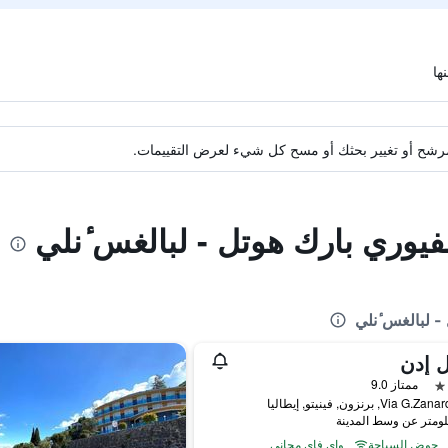
ة مرشح أو تغيير بحثك أو مسح كل شيء لعرض التقييمات.
لفيوري بارك هوتل - لبالغس ٔنلي
- لبالغس ٔنلي
 إدن
ممتاز 9.0
Via G, برنزون, فينيتو, إيطاليا
حوض السباحة
واي فاي مجاني