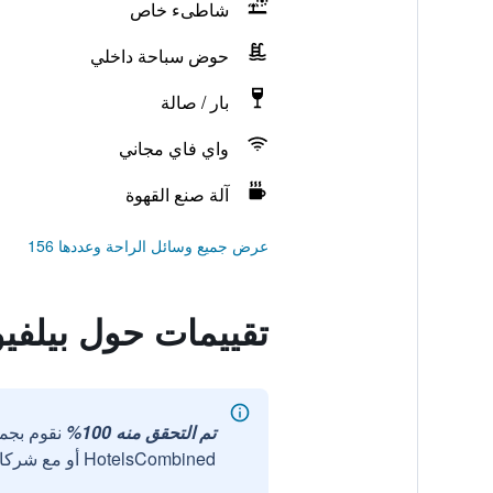
شاطىء خاص
حوض سباحة داخلي
بار / صالة
واي فاي مجاني
آلة صنع القهوة
عرض جميع وسائل الراحة وعددها 156
تقييمات حول بيلفيو
تم التحقق منه 100%
نقوم بجم
HotelsCombined أو مع شركائنا الخارجيين الموثوقين.