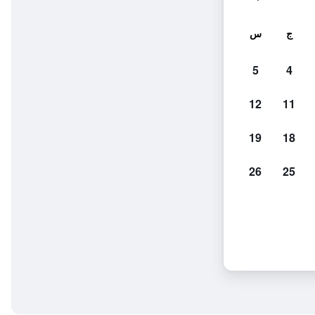
ج
س
5
4
12
11
19
18
26
25