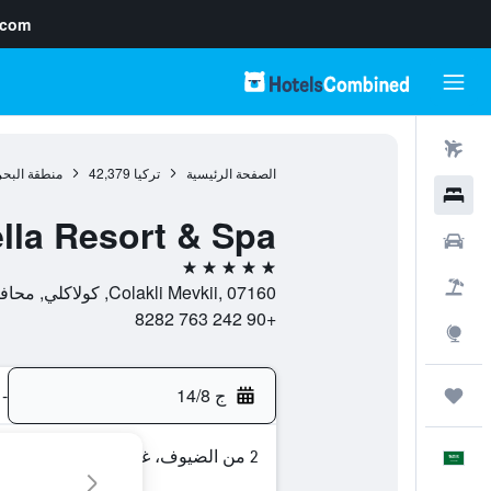
.com
رحلات طيران
الصفحة الرئيسية
تركيا
42,379
منطقة البحر
فنادق
lla Resort & Spa
سيارات
5 نجوم
حزم العروض
Colakli Mevkii, 07160, كولاكلي, محافظة أنطاليا, تركيا
+90 242 763 8282
استكشاف
ج 14/8
-
رحلات
2 من الضيوف، غرفة واحدة
العَرَبِيَّة