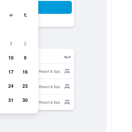
بح
ح
ن
3
2
مزود
10
9
17
16
Provider for Bella Resort & Spa
24
23
Provider for Bella Resort & Spa
31
30
Provider for Bella Resort & Spa