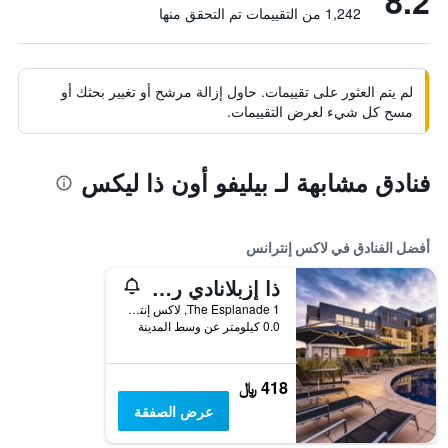
8.2
1,242 من التقييمات تم التحقق منها
لم يتم العثور على تقييمات. حاول إزالة مرشح أو تغيير بحثك أو
مسح كل شيء لعرض التقييمات.
فنادق مشابهة لـ بيليفو أون ذا ليكس
أفضل الفنادق في لاكس إنترانس
ذا إزبلانادي ريزورت آند سبا
1 The Esplanade, لاكس إنترانس, VIC, أستراليا
0.0 كيلومتر عن وسط المدينة
418 ﷼
عرض الصفقة