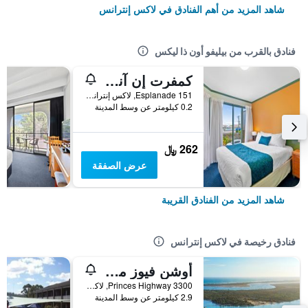
شاهد المزيد من أهم الفنادق في لاكس إنترانس
فنادق بالقرب من بيليفو أون ذا ليكس
كمفرت إن آند سويتس ليكس إنترانس
151 Esplanade, لاكس إنترانس, VIC, أستراليا
0.2 كيلومتر عن وسط المدينة
262 ﷼
عرض الصفقة
شاهد المزيد من الفنادق القريبة
فنادق رخيصة في لاكس إنترانس
أوشن فيوز موتل ليكس إينترانس
3300 Princes Highway, لاكس إنترانس, VIC, أستراليا
2.9 كيلومتر عن وسط المدينة