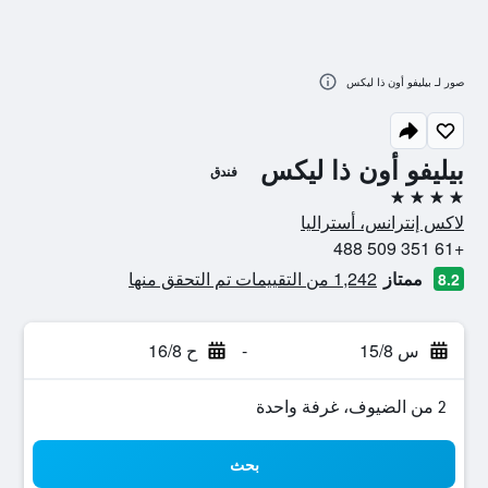
صور لـ بيليفو أون ذا ليكس
بيليفو أون ذا ليكس
فندق
4 نجوم
لاكس إنترانس، أستراليا
+61 351 509 488
ممتاز
1,242 من التقييمات تم التحقق منها
8.2
س 15/8
-
ح 16/8
2 من الضيوف، غرفة واحدة
بحث