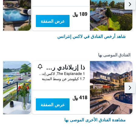
189 ﷼
عرض الصفقة
شاهد أرخص الفنادق في لاكس إنترانس
الفنادق الموصى بها
ذا إزبلانادي ريزورت آند سبا
1 The Esplanade, لاكس إنترانس, VIC, أستراليا
1.7 كيلومتر عن وسط المدينة
418 ﷼
عرض الصفقة
مشاهدة الفنادق الأخرى الموصى بها