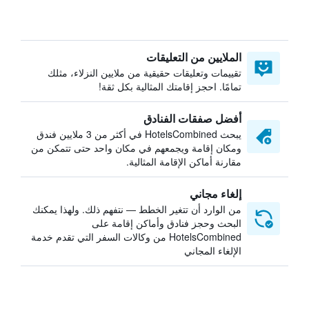
الملايين من التعليقات
تقييمات وتعليقات حقيقية من ملايين النزلاء، مثلك
تمامًا. احجز إقامتك المثالية بكل ثقة!
أفضل صفقات الفنادق
يبحث HotelsCombined في أكثر من 3 ملايين فندق
ومكان إقامة ويجمعهم في مكان واحد حتى تتمكن من
مقارنة أماكن الإقامة المثالية.
إلغاء مجاني
من الوارد أن تتغير الخطط — نتفهم ذلك. ولهذا يمكنك
البحث وحجز فنادق وأماكن إقامة على
HotelsCombined من وكالات السفر التي تقدم خدمة
الإلغاء المجاني