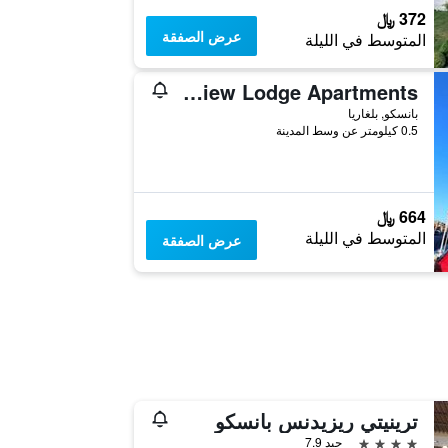
372 ﷼
عرض الصفقة
المتوسط في الليلة
Mountview Lodge Apartments
بانسكو, بلغاريا
0.5 كيلومتر عن وسط المدينة
664 ﷼
المتوسط في الليلة
عرض الصفقة
ترينيتي ريزيدنس بانسكو
4 نجوم
جيد 7.9