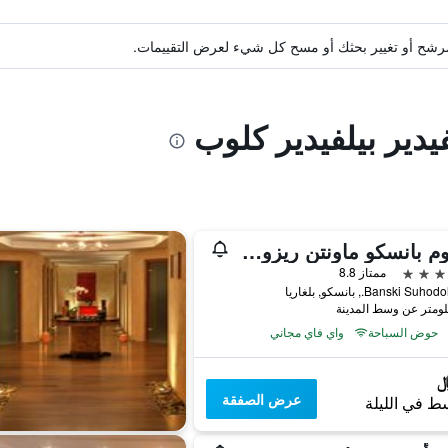
ة مرشح أو تغيير بحثك أو مسح كل شيء لعرض التقييمات.
يدير بيلفيدير كلوب
رينيوم بانسكو ماونتن ريزورت
ممتاز 8.8
حوض السباحة
واي فاي مجاني
عرض الصفقة
ط في الليلة