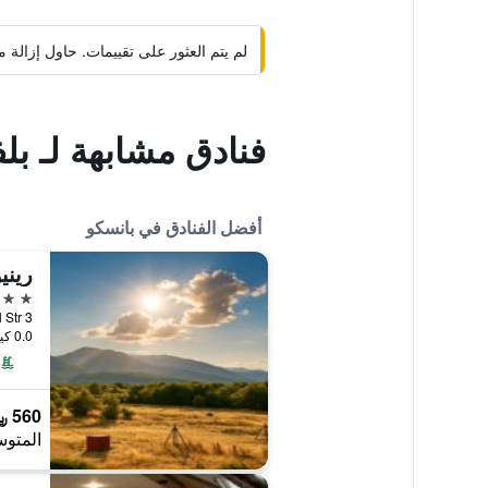
لم يتم العثور على تقييمات. حاول إزال
فنادق مشابهة لـ بلف
أفضل الفنادق في بانسكو
5 نجوم
3 Banski Suhodol Str., بانسكو, بلغاريا
0.0 كيلومتر عن وسط المدينة
560 ﷼
المتوس