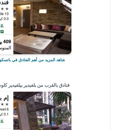
فندق
5 نجوم
Stragite 10, ب
0.0 كيلومتر عن وسط المدينة
409 ﷼
المتوس
شاهد المزيد من أهم الفنادق في بانسكو
فنادق بالقرب من بلفيدير بيلفيدير كلو
إم ب
4 نجوم
6 Yavor Street, بانسكو, بلغاريا
0.1 كيلومتر عن وسط المدينة