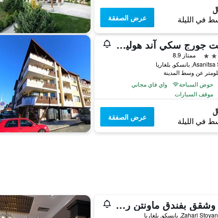
عرض الصفقة
ط في الليلة
سانت جورج سكي آند هوليداي
ممتاز 8.9
Asa, بانسكو, بلغاريا
حوض السباحة
واي فاي مجاني
موقف السيارات
عرض الصفقة
ط في الليلة
سبا وشقق بفندق ماونتن رومانس
Zahari S, بانسكو, بلغاريا