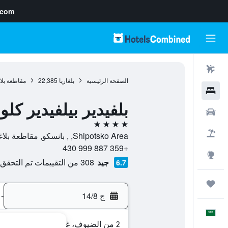
.com
رحلات طيران
الصفحة الرئيسية
بلغاريا
22,385
مقاطعة بلا
فنادق
بلفيدير بيلفيدير كل
سيارات
4 نجوم
حزم العروض
Shipotsko Area, , بانسكو, مقاطعة بلاغويفغراد, بلغاريا
+359 887 999 430
استكشاف
جيد
308 من التقييمات تم التحقق منها
6.7
رحلات
ج 14/8
-
العَرَبِيَّة
2 من الضيوف، غرفة واحدة