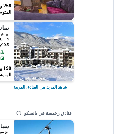
258 ﷼
المتوس
4 نجوم
nitsa Str 12
0.5 كيلومتر عن وسط المدينة
199 ﷼
المتوس
شاهد المزيد من الفنادق القريبة
فنادق رخيصة في بانسكو
toyanov 54