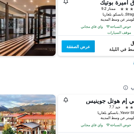
 أميرة بوتيك
ممتاز 9.2
انسكو, بلغاريا
حوض السباحة
واي فاي مجاني
موقف السيارات
عرض الصفقة
ط في الليلة
ب
ي إم هوتل جوينيس
جيد 7.7
حوض السباحة
واي فاي مجاني