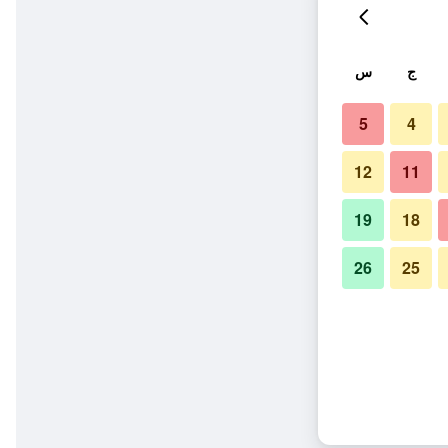
ج
س
5
4
12
11
19
18
26
25