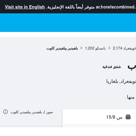
ar.hotelscombined
متوفر أيضاً باللغة الإنجليزية.
Visit site in English
غويفغراد
2,174
بانسكو
1,202
بلفيدير بيلفيدير كلوب
وب
شقق فندقية
صور لـ بلفيدير بيلفيدير كلوب
س 15/8