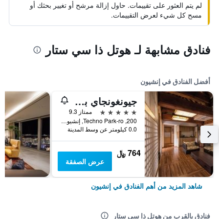
لم يتم العثور على تقييمات. حاول إزالة مرشح أو تغيير بحثك أو
مسح كل شيء لعرض التقييمات.
فنادق مشابهة لـ هوتل ذا سي ستار
أفضل الفنادق في إنشيون
جيونغونجاي باي واكرهيل
5 نجوم
ممتاز 9.3
200, Techno Park-ro, إنشيون, كوريا الجنوبية
0.0 كيلومتر عن وسط المدينة
764 ﷼
عرض الصفقة
شاهد المزيد من أهم الفنادق في إنشيون
فنادق بالقرب من هوتل ذا سي ستار