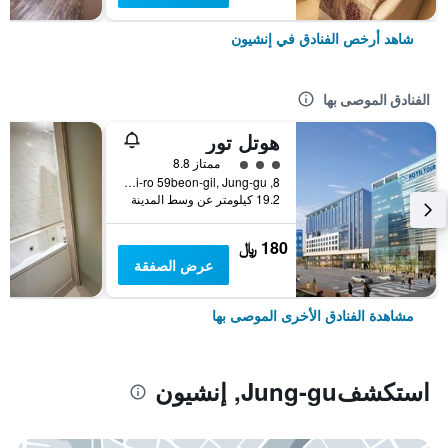
شاهد أرخص الفنادق في إنشيون
الفنادق الموصى بها
هوتل تور
تقييم فئة 3
ممتاز 8.8
8, Huinbawi-ro 59beon-gil, Jung-gu, إنشيون, كوريا الجنوبية
19.2 كيلومتر عن وسط المدينة
180 ﷼
عرض الصفقة
مشاهدة الفنادق الأخرى الموصى بها
استكشفJung-gu, إنشيون