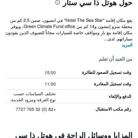
حول هوتل ذا سي ستار
يقع مكان إقامة "Hotel The Sea Star" في انشيون، ضمن 2.5 كم من
محطة مترو إنتشون و14 كم من Green Climate Fund office، ويوفر
مكان إقامة مع بار ومواقف خاصة للسيارات مجاناً للضيوف الذين يقودون
سياراتهم. لدى...
المزيد
من الجيد أن تعلم
15:00
وقت تسجيل الصعود للطائرة
11:00
وقت تسجيل المغادرة
تختلف السياسات حسب
الدفع والإلغاء
نوع الغرفة ومزود الخدمة.
+82 (0) 32 765 7727
رقم مكتب الاستقبال
المزايا ووسائل الراحة في هوتل ذا سي