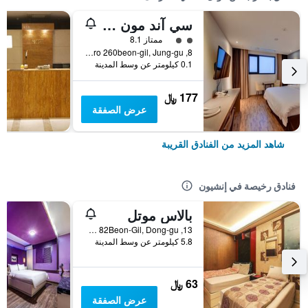
سي آند مون توريست هوتل
تقييم فئة 2
ممتاز 8.1
8, Wolmi-ro 260beon-gil, Jung-gu, إنشيون, كوريا الجنوبية
0.1 كيلومتر عن وسط المدينة
177 ﷼
عرض الصفقة
شاهد المزيد من الفنادق القريبة
فنادق رخيصة في إنشيون
بالاس موتل
13, Songnim-ro 82Beon-Gil, Dong-gu, إنشيون, كوريا الجنوبية
5.8 كيلومتر عن وسط المدينة
63 ﷼
عرض الصفقة