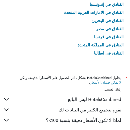
الفنادق في إندونيسيا
الفنادق في الامارات العربية المتحدة
الفنادق في البحرين
الفنادق في مصر
الفنادق في فرنسا
الفنادق في المملكة المتحدة
الفنادق في إيطاليا
الفنادق في تايلاند
*
يحاول HotelsCombined بشكل دائم الحصول على الأسعار الدقيقة، ولكن
لا يمكن ضمان الأسعار
.
إليك السبب:
HotelsCombined ليس البائع
نقوم بتجميع الكثير من البيانات لك
لماذا لا تكون الأسعار دقيقة بنسبة 100٪؟