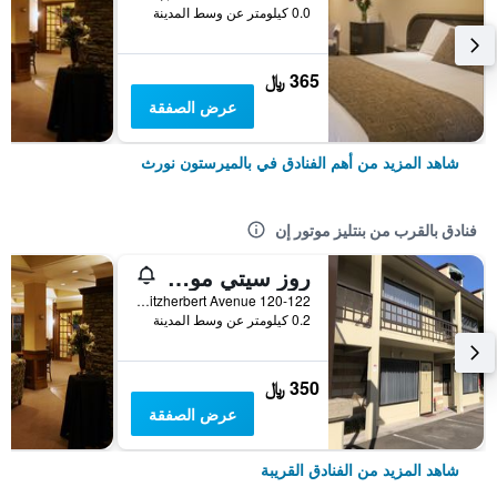
0.0 كيلومتر عن وسط المدينة
365 ﷼
عرض الصفقة
شاهد المزيد من أهم الفنادق في بالميرستون نورث
فنادق بالقرب من بنتليز موتور إن
روز سيتي موتيل
120-122 Fitzherbert Avenue, بالميرستون نورث, نيوزيلندا
0.2 كيلومتر عن وسط المدينة
350 ﷼
عرض الصفقة
شاهد المزيد من الفنادق القريبة