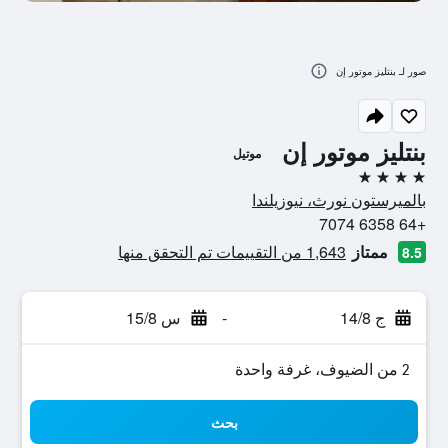
صور لـ بنتليز موتور إن
بنتليز موتور إن
موتيل
4 نجوم
بالميرستون نورث، نيوزيلندا
+64 6358 7074
ممتاز
1,643 من التقييمات تم التحقق منها
8.5
ج 14/8
-
س 15/8
2 من الضيوف، غرفة واحدة
بحث