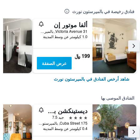
فنادق رخيصة في بالميرستون نورث
ألفا موتور إن
31 Victoria Avenue, بالميرستون نورث, نيوزيلندا
1.0 كيلومتر عن وسط المدينة
199 ﷼
عرض الصفقة
شاهد أرخص الفنادق في بالميرستون نورث
الفنادق الموصى بها
ديستينكشن بالمرستون نورث هوتل آند كونفرانس سنتر
4 نجوم
جيد 7.5
175 Cuba Street, بالميرستون نورث, نيوزيلندا
0.4 كيلومتر عن وسط المدينة