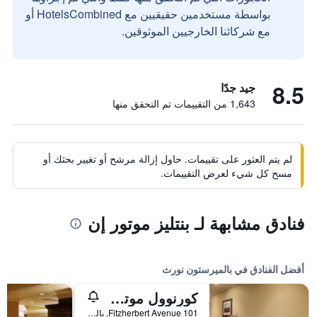
بواسطة مستخدمين حقيقيين مع HotelsCombined أو
مع شركائنا الخارجيين الموثوقين.
8.5
جيد جدًا
1,643 من التقييمات تم التحقق منها
لم يتم العثور على تقييمات. حاول إزالة مرشح أو تغيير بحثك أو
مسح كل شيء لعرض التقييمات.
فنادق مشابهة لـ بنتليز موتور إن
أفضل الفنادق في بالميرستون نورث
كورنوول موتور لودج
101 Fitzherbert Avenue, بالميرستون نورث, نيوزيلندا