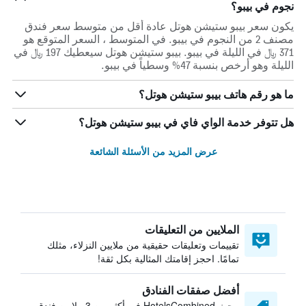
نجوم في بيبو؟
يكون سعر بيبو ستيشن هوتل عادة أقل من متوسط ​​سعر فندق
مصنف 2 من النجوم في بيبو. في المتوسط ، السعر المتوقع هو
371 ﷼ في الليلة في بيبو. بيبو ستيشن هوتل سيعطيك 197 ﷼ في
الليلة وهو أرخص بنسبة 47% وسطياً في بيبو.
ما هو رقم هاتف بيبو ستيشن هوتل؟
هل تتوفر خدمة الواي فاي في بيبو ستيشن هوتل؟
عرض المزيد من الأسئلة الشائعة
الملايين من التعليقات
تقييمات وتعليقات حقيقية من ملايين النزلاء، مثلك
تمامًا. احجز إقامتك المثالية بكل ثقة!
أفضل صفقات الفنادق
يبحث HotelsCombined في أكثر من 3 ملايين فندق