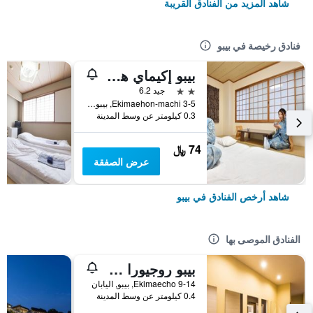
شاهد المزيد من الفنادق القريبة
فنادق رخيصة في بيبو
بيبو إكيماي هوتل هاياشي
2 نجمتين
جيد 6.2
Ekimaehon-machi 3-5, بيبو, اليابان
0.3 كيلومتر عن وسط المدينة
74 ﷼
عرض الصفقة
شاهد أرخص الفنادق في بيبو
الفنادق الموصى بها
بيبو روجيورا ستاياساونا
9-14 Ekimaecho, بيبو, اليابان
0.4 كيلومتر عن وسط المدينة