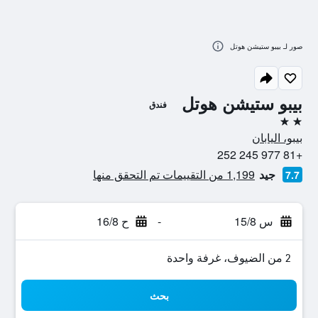
صور لـ بيبو ستيشن هوتل
بيبو ستيشن هوتل
فندق
2 نجمتين
بيبو، اليابان
+81 977 245 252
جيد
1,199 من التقييمات تم التحقق منها
7.7
س 15/8
-
ح 16/8
2 من الضيوف، غرفة واحدة
بحث