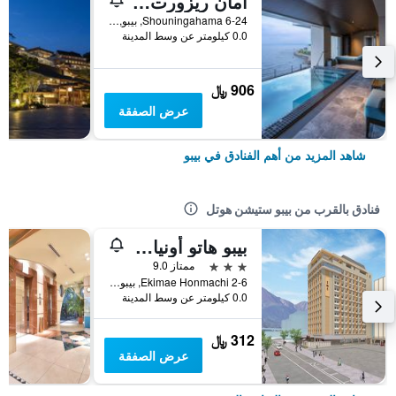
أمان ريزورت سيكاي
6-24 Shouningahama, بيبو, اليابان
0.0 كيلومتر عن وسط المدينة
906 ﷼
عرض الصفقة
شاهد المزيد من أهم الفنادق في بيبو
فنادق بالقرب من بيبو ستيشن هوتل
بيبو هاتو أونيادو نونو بيبو
3 نجوم
ممتاز 9.0
2-6 Ekimae Honmachi, بيبو, اليابان
0.0 كيلومتر عن وسط المدينة
312 ﷼
عرض الصفقة