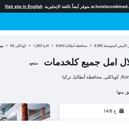
ar.hotelscombined
متوفر أيضاً باللغة الإنجليزية.
Visit site in English
 الأبيض المتوسط
9,982
محافظة أنطاليا
8,843
الانيا
1,283
كوناكلى
56
بير
هالال امل جميع كلخدمات
منتجع
 تركيا
ج 14/8