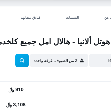
 عن
التقييمات
فنادق مشابهة
تل ألانيا - هالال امل جميع كلخد
2 من الضيوف، غرفة واحدة
910 ﷼
3,108 ﷼