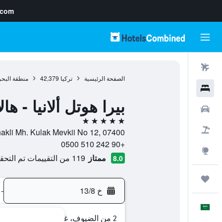
.com
رحلات طيران
الصفحة الرئيسية
تركيا
42,379
منطقة البحر
فنادق
بيرا هوتل ألانيا - 
سيارات
5 نجوم
حزم العروض
Konakli Mh. Kulak Mevkii No 12, 07400, كوناكلى, محافظة أنطاليا,
+90 242 510 0500
استكشاف
ممتاز
119 من التقييمات تم التحقق منها
8.0
رحلات
خ 13/8
-
العَرَبِيَّة
2 من الضيوف، غرفة واحدة