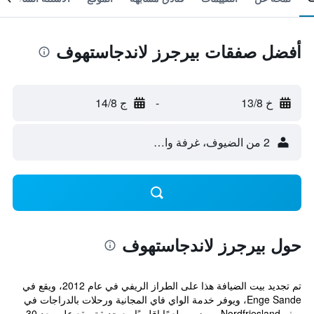
أفضل صفقات بيرجرز لاندجاستهوف
خ 13/8
-
ج 14/8
2 من الضيوف، غرفة واحدة
حول بيرجرز لاندجاستهوف
تم تجديد بيت الضيافة هذا على الطراز الريفي في عام 2012، ويقع في
Enge Sande، ويوفر خدمة الواي فاي المجانية ورحلات بالدراجات في
ريف Nordfriesland، ويضم مطعمًا إقليميًا مع حديقة. يقع على بعد 30