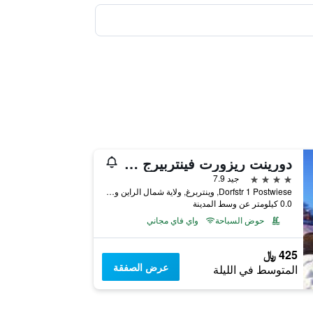
دورينت ريزورت فينتربيرج زاورلاند
4 نجوم
جيد 7.9
Dorfstr 1 Postwiese, وينتربرغ, ولاية شمال الراين وستفاليا, ألمانيا
0.0 كيلومتر عن وسط المدينة
حوض السباحة
واي فاي مجاني
425 ﷼
عرض الصفقة
المتوسط في الليلة