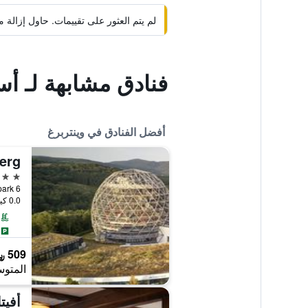
لم يتم العثور على تقييمات. حاول إزال
فنادق مشابهة لـ أس
أفضل الفنادق في وينتربرغ
4 نجوم
0.0 كيلومتر عن وسط المدينة
509 ﷼
المتوس
أفيت