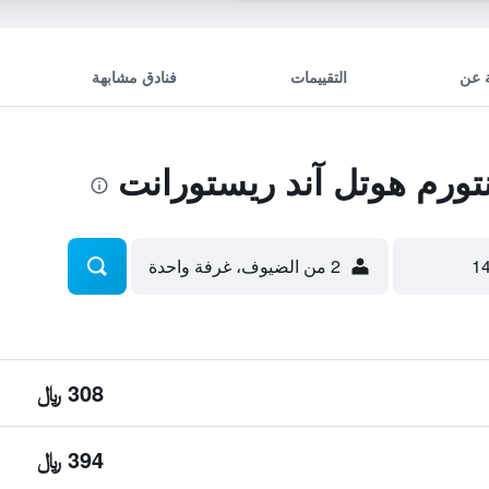
 عن
التقييمات
فنادق مشابهة
ورم هوتل آند ريستورانت
2 من الضيوف، غرفة واحدة
308 ﷼
394 ﷼