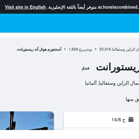
ar.hotelscombined
متوفر أيضاً باللغة الإنجليزية.
Visit site in English
ل الراين وستفاليا
23,316
وينتربرغ
1,609
أستنتورم هوتل آند ريستورانت
ريستورانت
فندق
ج 14/8