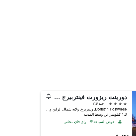
دورينت ريزورت فينتربيرج زاورلاند
4 نجوم
جيد 7.9
Dorfstr 1 Postwiese, وينتربرغ, ولاية شمال الراين وستفاليا, ألمانيا
1.3 كيلومتر عن وسط المدينة
حوض السباحة
واي فاي مجاني