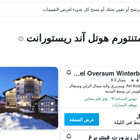
ة مرشح أو تغيير بحثك أو مسح كل شيء لعرض التقييمات.
تنتورم هوتل آند ريستورانت
Hotel Oversum Winterberg
ممتاز 8.3
Am Kurpark 6, وينتربرغ, ولاية شمال الراين وستفاليا, ألمانيا
حوض السباحة
واي فاي مجاني
موقف السيارات
عرض الصفقة
ط في الليلة
ال ريزورت فينتربرغ