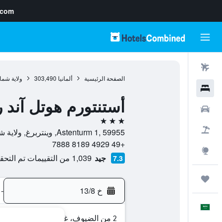
.com
رحلات طيران
الصفحة الرئيسية
ألمانيا
303,490
ولاية شما
فنادق
أستنتورم هوتل آند 
سيارات
3 نجوم
حزم العروض
Astenturm 1, 59955, وينتربرغ, ولاية شمال الراين وستفاليا, ألمانيا
+49 4929 8189 7888
استكشاف
جيد
1,039 من التقييمات تم التحقق منها
7.3
رحلات
خ 13/8
-
العَرَبِيَّة
2 من الضيوف، غرفة واحدة