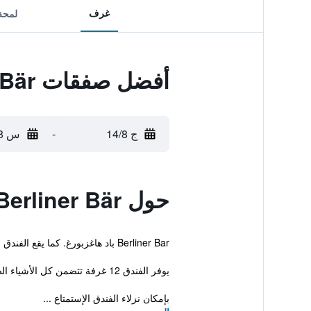
غرف
لمحة
أفضل صفقات Berliner Bär
ج 14/8
-
س 15/8
حول Berliner Bär
Berliner Bar باد هاغزبورغ. كما يقع الفندق على بعد مسافة قصيرة مشياً من Burgberg Cable Car.
يوفر الفندق 12 غرفة تتضمن كل الأشياء الضرورية لضمان إقامة مريحة.
بإمكان نزلاء الفندق الإستمتاع ...