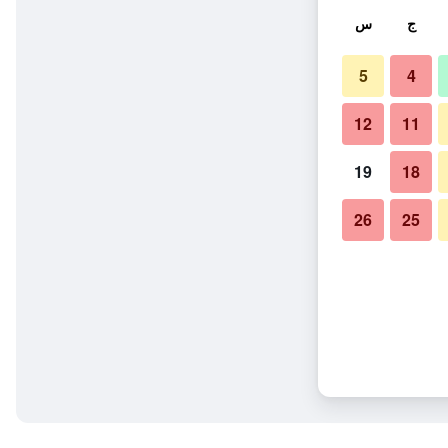
ج
س
5
4
12
11
19
18
26
25