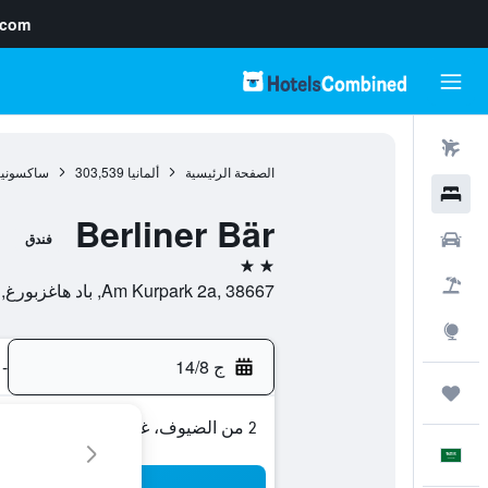
.com
رحلات طيران
الصفحة الرئيسية
ألمانيا
303,539
ساكسونيا
فنادق
Berliner Bär
سيارات
فندق
2 نجمتين
حزم العروض
Am Kurpark 2a, 38667, باد هاغزبورغ, ساكسونيا السفلى, ألمانيا
استكشاف
ج 14/8
-
رحلات
2 من الضيوف، غرفة واحدة
العَرَبِيَّة