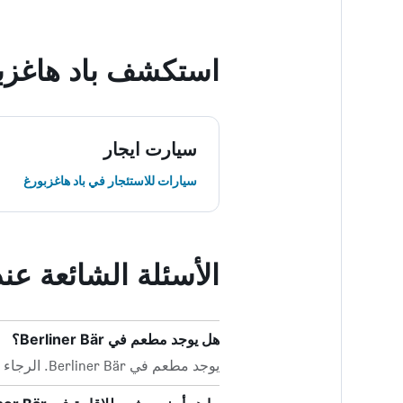
استكشف باد هاغزب
سيارت ايجار
سيارات للاستئجار في باد هاغزبورغ
الأسئلة الشائعة عند حجز Bär
هل يوجد مطعم في Berliner Bär؟
يوجد مطعم في Berliner Bär. الرجاء الاتصال بهم لمعرفة ساعات عمل المطبخ.