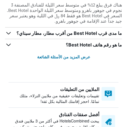
هناك فرق يبلغ 12% في متوسط ​​سعر الليلة للفنادق المصنفة 3
نجوم في جوهور باهرو ومتوسط ​​سعر الليلة الواحدة Best Hotel.
السعر في Best Hotel هو فقط 84 ﷼ في الللية وهو يعتبر سعر
جيد جداً عند الإقامة في جوهور باهرو.
ما مدى قرب Best Hotel من أقرب مطار، مطار سيناي؟
ما هو رقم هاتف Best Hotel؟
عرض المزيد من الأسئلة الشائعة
الملايين من التعليقات
تقييمات وتعليقات حقيقية من ملايين النزلاء، مثلك
تمامًا. احجز إقامتك المثالية بكل ثقة!
أفضل صفقات الفنادق
يبحث HotelsCombined في أكثر من 3 ملايين فندق
ومكان إقامة ويجمعهم في مكان واحد حتى تتمكن من