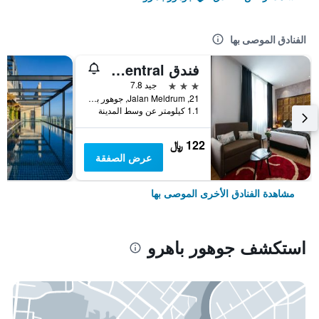
الفنادق الموصى بها
فندق Belllo JB Central
3 نجوم
جيد 7.8
21, Jalan Meldrum, جوهور باهرو, ماليزيا
1.1 كيلومتر عن وسط المدينة
122 ﷼
عرض الصفقة
مشاهدة الفنادق الأخرى الموصى بها
استكشف جوهور باهرو