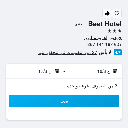
Best Hotel
فندق
3 نجوم
جوهور باهرو، ماليزيا
+60 167 141 357
لا بأس
27 من التقييمات تم التحقق منها
4.7
ح 16/8
-
ن 17/8
2 من الضيوف، غرفة واحدة
بحث