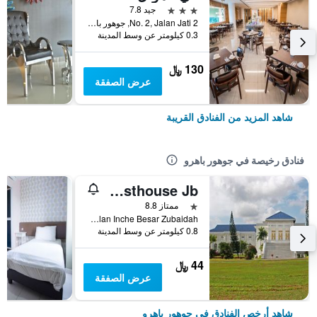
3 نجوم
جيد 7.8
No. 2, Jalan Jati 2, جوهور باهرو, ماليزيا
0.3 كيلومتر عن وسط المدينة
130 ﷼
عرض الصفقة
شاهد المزيد من الفنادق القريبة
فنادق رخيصة في جوهور باهرو
Memory Guesthouse Jb
نجمة واحدة
ممتاز 8.8
2H Jalan Inche Besar Zubaidah, جوهور باهرو, ماليزيا
0.8 كيلومتر عن وسط المدينة
44 ﷼
عرض الصفقة
شاهد أرخص الفنادق في جوهور باهرو