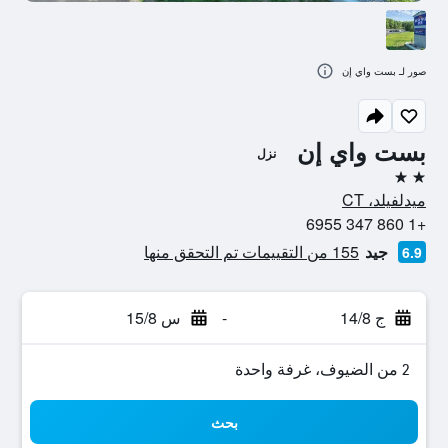
صور لـ بست واي إن
بست واي إن
نزل
2 نجمتين
ميدلفيلد، CT
+1 860 347 6955
جيد
155 من التقييمات تم التحقق منها
6.9
ج 14/8
-
س 15/8
2 من الضيوف، غرفة واحدة
بحث