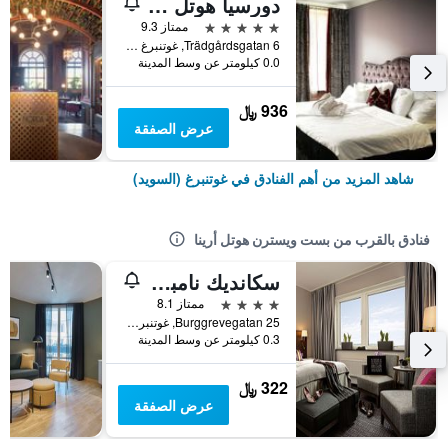
دورسيا هوتل آند ريستورانت
5 نجوم
ممتاز 9.3
Trädgårdsgatan 6, غوتنبرغ (السويد), مقاطعة فاسترا غوتالاند, السويد
0.0 كيلومتر عن وسط المدينة
936 ﷼
عرض الصفقة
شاهد المزيد من أهم الفنادق في غوتنبرغ (السويد)
فنادق بالقرب من بست ويسترن هوتل أرينا
سكانديك نامبر 25
4 نجوم
ممتاز 8.1
Burggrevegatan 25, غوتنبرغ (السويد), مقاطعة فاسترا غوتالاند, السويد
0.3 كيلومتر عن وسط المدينة
322 ﷼
عرض الصفقة