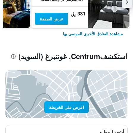
331 ﷼
عرض الصفقة
مشاهدة الفنادق الأخرى الموصى بها
استكشفCentrum, غوتنبرغ (السويد)
اعرض على الخريطة
أشهر المعالم