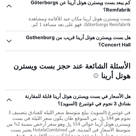
كم يبعد بست ويسترن هوتل أرينا عن Göterborgs
Remfabrik؟
بست ويسترن هوتل أرينا مكان جيد للأقامة ومشاهدة
Göterborgs Remfabrik. فهو على بعد مسافة 1 كم.
هل بست ويسترن هوتل أرينا قريب من Gothenburg
Concert Hall؟
الأسئلة الشائعة عند حجز بست ويسترن
هوتل أرينا
هل الأسعار في بست ويسترن هوتل أرينا قابلة للمقارنة
بفنادق 3 نجوم في غوتنبرغ (السويد)؟
في غوتنبرغ (السويد)، يبلغ متوسط ​​سعر الليلة للفنادق بتصنيف 3
نجوم هو 544 ﷼. من المتوقع ظان يكون سعر الليلة في بست
ويسترن هوتل أرينا حوالي 554 ﷼ وهو سعر أرخص بنسبة 2% من
متوسط الأسعار في المدينة. في HotelsCombined يعتبر بست
ويسترن هوتل أرينا صفقة جيدة إذا كنت تود الإقامة في فندق