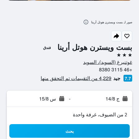
صور لـ بست ويسترن هوتل أرينا
بست ويسترن هوتل أرينا
فندق
3 نجوم
غوتنبرغ (السويد)، السويد
+46 3115 8380
جيد
4,229 من التقييمات تم التحقق منها
7.7
ج 14/8
-
س 15/8
2 من الضيوف، غرفة واحدة
بحث