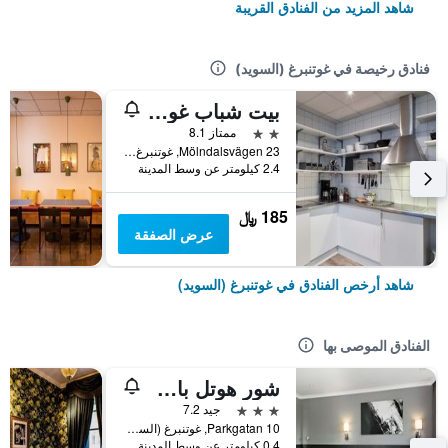
شاهد المزيد من الفنادق القريبة
فنادق رخيصة في غوتنبرغ (السويد)
بيت شباب غوتبورغ
2 نجمتين
ممتاز 8.1
Mölndalsvägen 23, غوتنبرغ (السويد), مقاطعة فاسترا غوتالاند, السويد
2.4 كيلومتر عن وسط المدينة
185 ﷼
عرض الصفقة
شاهد أرخص الفنادق في غوتنبرغ (السويد)
الفنادق الموصى بها
شور هوتل باي بست ويسترن ألن
3 نجوم
جيد 7.2
Parkgatan 10, غوتنبرغ (السويد), مقاطعة فاسترا غوتالاند, السويد
0.4 كيلومتر عن وسط المدينة