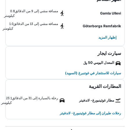
مسافة مشي إلى 9 من الدقائق
0.8
Gamla Ullevi
كيلومتر
مسافة مشي إلى 13 من الدقائق
1.0
Göterborgs Remfabrik
كيلومتر
إظهار المزيد
سيارت ايجار
المعدل اليومي 50 ﷼
سيارات للاستئجار في غوتنبرغ (السويد)
المطارات القريبة
رحلة بالسيارة إلى 31 من الدقائق
23.1
مطار غوثينبورغ- لاندفيتر
كيلومتر
رحلات طيران إلى مطار غوثينبورغ- لاندفيتر