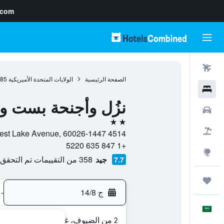
.com
رحلات طيران
الصفحة الرئيسية
الولايات المتحدة الأميريكية
985
فنادق
نزُل وأجنحة بست وي
سيارات
2 نجمتين
حزم العروض
4514 West Lake Avenue, 60026-1447, غلينفيو, إلينوي, الولايات المتحدة الأميريكية
+1 847 635 5220
استكشاف
جيد
358 من التقييمات تم التحقق منها
7.7
رحلات
ج 14/8
-
العَرَبِيَّة
2 من الضيوف، غرفة واحدة