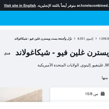
ar.hotelscombined
متوفر أيضاً باللغة الإنجليزية.
Visit site in English
1,006,
إلينوي
8,551
نزُل وأجنحة بست ويسترن غلين فيو - شيكاغولاند
سترن غلين فيو - شيكاغولاند
فندق
س 15/8