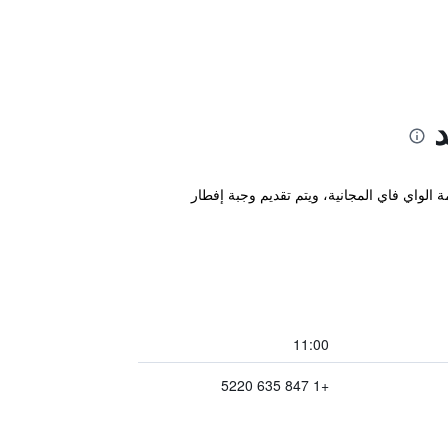
 12 كم من مطار أوهير الدولي. وتتوفر خدمة الواي فاي المجانية، ويتم تقديم وجبة إفطار
11:00
+1 847 635 5220