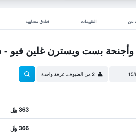
 عن
التقييمات
فنادق مشابهة
أجنحة بست ويسترن غلين فيو - ش
2 من الضيوف، غرفة واحدة
363 ﷼
366 ﷼