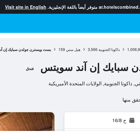
ar.hotelscombined
متوفر أيضاً باللغة الإنجليزية.
Visit site in English
1,006,
داكوتا الجنوبية
3,566
هيل ستي
159
بست ويسترن جولدن سبايك إن آن
 سبايك إن آند سويتس
فندق
ح 16/8