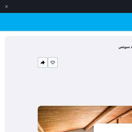
د سويتس