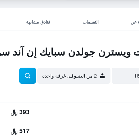
 عن
التقييمات
فنادق مشابهة
ويسترن جولدن سبايك إن آند س
2 من الضيوف، غرفة واحدة
393 ﷼
517 ﷼