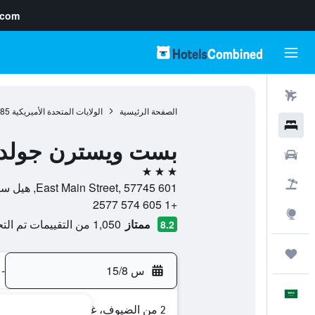
.com
رحلات طيران
الصفحة الرئيسية
الولايات المتحدة الأميريكية
985
فنادق
بست ويسترن جولدن
سيارات
3 نجوم
حزم العروض
601 East Main Street, 57745, هيل ستي, داكوتا الجنوبية, الولايات المتحدة الأميريكية
+1 605 574 2577
استكشاف
ممتاز
1,050 من التقييمات تم التحقق منها
8.2
رحلات
س 15/8
-
العَرَبِيَّة
2 من الضيوف، غرفة واحدة