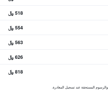
518 ﷼
554 ﷼
563 ﷼
626 ﷼
818 ﷼
والرسوم المستحقة عند تسجيل المغادرة.