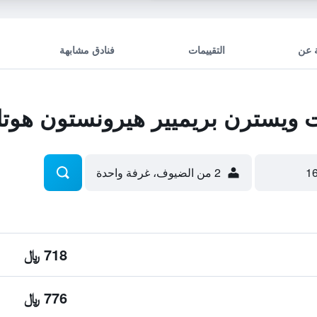
 عن
التقييمات
فنادق مشابهة
يسترن بريميير هيرونستون هوتل 
2 من الضيوف، غرفة واحدة
718 ﷼
776 ﷼