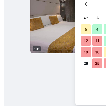
ج
س
5
4
12
11
1/41
غرفة معيشة
19
18
26
25
تون هوتل آند سبا