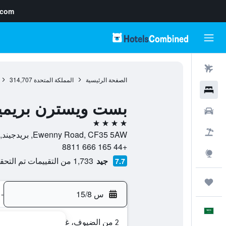
.com
رحلات طيران
الصفحة الرئيسية
المملكة المتحدة
314,707
فنادق
بست ويسترن بريميي
سيارات
4 نجوم
حزم العروض
Ewenny Road, CF35 5AW, بريدجيند, ويلز, المملكة المتحدة
+44 165 666 8811
استكشاف
جيد
1,733 من التقييمات تم التحقق منها
7.7
رحلات
س 15/8
-
العَرَبِيَّة
2 من الضيوف، غرفة واحدة