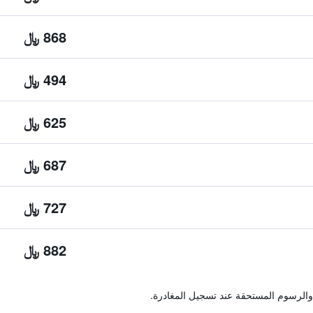
868 ﷼
494 ﷼
625 ﷼
687 ﷼
727 ﷼
882 ﷼
والرسوم المستحقة عند تسجيل المغادرة.