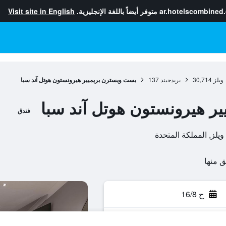
ar.hotelscombined
متوفر أيضاً باللغة الإنجليزية.
Visit site in English
ويلز
30,714
بريدجيند
137
بست ويسترن بريميير هيرونستون هوتل آند سبا
ر هيرونستون هوتل آند سبا
فندق
ح 16/8