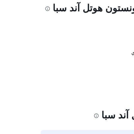
نستون هوتل آند سبا
ي
آند سبا