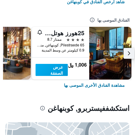
شاهد أرخص الفنادق في كوبنهاغن
الفنادق الموصى بها
25هورز هوتل إندر باي
4 نجوم
ممتاز 8.7
Pilestraede 65, كوبنهاغن, منطقة العاصمة كوبنهاغن, الدانمارك
0.9 كيلومتر عن وسط المدينة
1,006 ﷼
عرض
الصفقة
مشاهدة الفنادق الأخرى الموصى بها
استكشففيستربرو, كوبنهاغن