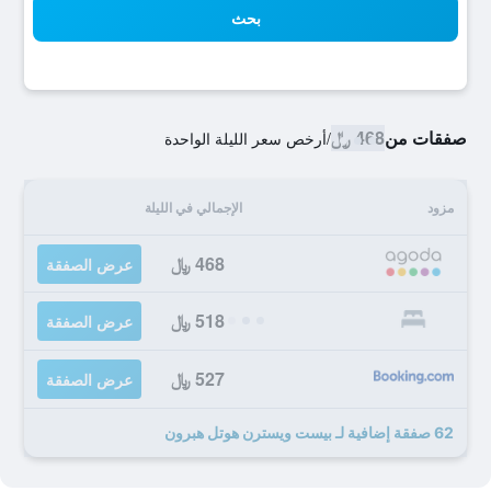
بحث
صفقات من
468 ﷼
/
أرخص سعر الليلة الواحدة
مزود
الإجمالي في الليلة
468 ﷼
عرض الصفقة
518 ﷼
عرض الصفقة
527 ﷼
عرض الصفقة
62 صفقة إضافية لـ بيست ويسترن هوتل هبرون