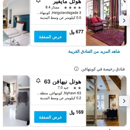
هوتل مايفير
4 نجوم
ممتاز 8.4
Helgolandsgade 3, كوبنهاغن, منطقة العاصمة كوبنهاغن, الدانمارك
0.0 كيلومتر عن وسط المدينة
677 ﷼
عرض الصفقة
شاهد المزيد من الفنادق القريبة
فنادق رخيصة في كوبنهاغن
هوتل نيهافن 63
2 نجمتين
جيد 7.0
Nyhavn 63, كوبنهاغن, منطقة العاصمة كوبنهاغن, الدانمارك
0.2 كيلومتر عن وسط المدينة
169 ﷼
عرض الصفقة