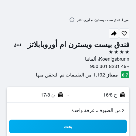
صور لـ فندق بيست ويسترن ام أوروبابلاتز
فندق بيست ويسترن ام أوروبابلاتز
فندق
4 نجوم
Koenigsbrunn، ألمانيا
+49 8231 301 950
ممتاز
1,192 من التقييمات تم التحقق منها
8.7
ح 16/8
-
ن 17/8
2 من الضيوف، غرفة واحدة
بحث