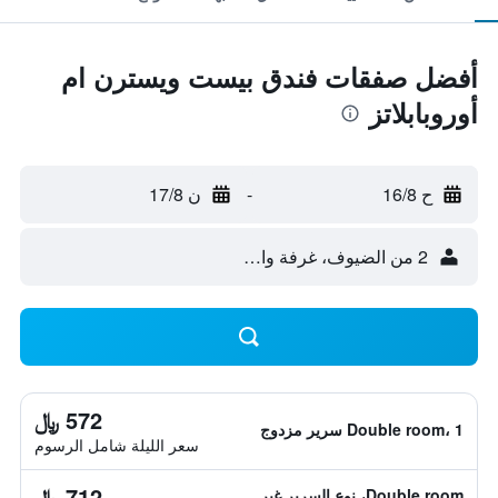
أفضل صفقات فندق بيست ويسترن ام
أوروبابلاتز
ح 16/8
-
ن 17/8
2 من الضيوف، غرفة واحدة
572 ﷼
Double room، 1 سرير مزدوج
سعر الليلة شامل الرسوم
712 ﷼
Double room، نوع السرير غير