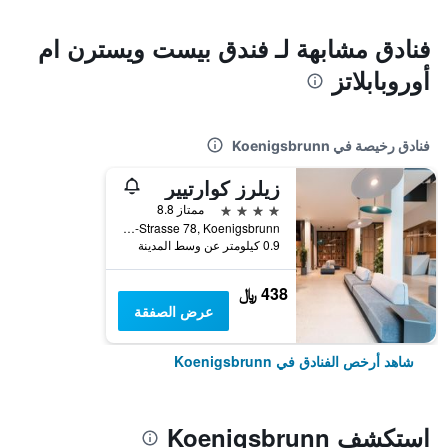
فنادق مشابهة لـ فندق بيست ويسترن ام
أوروبابلاتز
فنادق رخيصة في Koenigsbrunn
زيلرز كوارتيير
4 نجوم
ممتاز 8.8
Bürgermeister-Wohlfarth-Strasse 78, Koenigsbrunn, بافاريا, ألمانيا
0.9 كيلومتر عن وسط المدينة
438 ﷼
عرض الصفقة
شاهد أرخص الفنادق في Koenigsbrunn
استكشف Koenigsbrunn