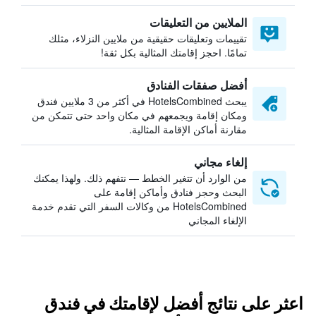
الملايين من التعليقات
تقييمات وتعليقات حقيقية من ملايين النزلاء، مثلك
تمامًا. احجز إقامتك المثالية بكل ثقة!
أفضل صفقات الفنادق
يبحث HotelsCombined في أكثر من 3 ملايين فندق
ومكان إقامة ويجمعهم في مكان واحد حتى تتمكن من
مقارنة أماكن الإقامة المثالية.
إلغاء مجاني
من الوارد أن تتغير الخطط — نتفهم ذلك. ولهذا يمكنك
البحث وحجز فنادق وأماكن إقامة على
HotelsCombined من وكالات السفر التي تقدم خدمة
الإلغاء المجاني
اعثر على نتائج أفضل لإقامتك في فندق