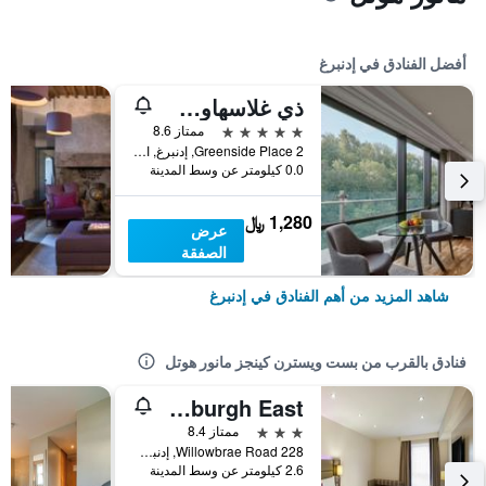
أفضل الفنادق في إدنبرغ
ذي غلاسهاوس، أوتوغراف كولكشن
5 نجوم
ممتاز 8.6
2 Greenside Place, إدنبرغ, المملكة المتحدة
0.0 كيلومتر عن وسط المدينة
1,280 ﷼
عرض
الصفقة
شاهد المزيد من أهم الفنادق في إدنبرغ
فنادق بالقرب من بست ويسترن كينجز مانور هوتل
Premier Inn Edinburgh East
3 نجوم
ممتاز 8.4
228 Willowbrae Road, إدنبرغ, المملكة المتحدة
2.6 كيلومتر عن وسط المدينة