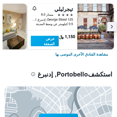
تيجرليلي
4 نجوم
ممتاز 9.0
125 George Street, إدنبرغ, المملكة المتحدة
0.5 كيلومتر عن وسط المدينة
1,150 ﷼
عرض
الصفقة
مشاهدة الفنادق الأخرى الموصى بها
استكشفPortobello, إدنبرغ