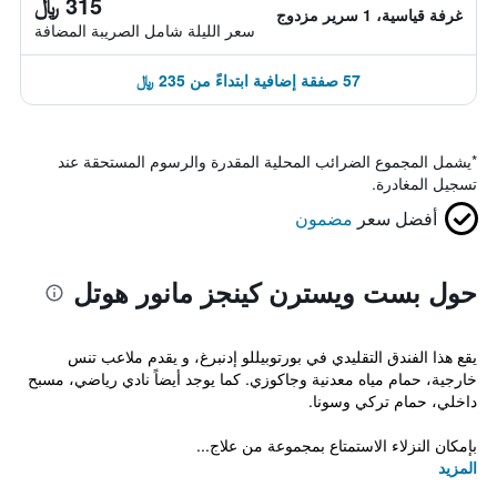
315 ﷼
غرفة قياسية، 1 سرير مزدوج
سعر الليلة شامل الصريبة المضافة
57 صفقة إضافية ابتداءً من 235 ﷼
*
يشمل المجموع الضرائب المحلية المقدرة والرسوم المستحقة عند
تسجيل المغادرة.
أفضل سعر
مضمون
حول بست ويسترن كينجز مانور هوتل
يقع هذا الفندق التقليدي في بورتوبيللو إدنبرغ، و يقدم ملاعب تنس
خارجية، حمام مياه معدنية وجاكوزي. كما يوجد أيضاً نادي رياضي، مسبح
داخلي، حمام تركي وسونا.
بإمكان النزلاء الاستمتاع بمجموعة من علاج...
المزيد