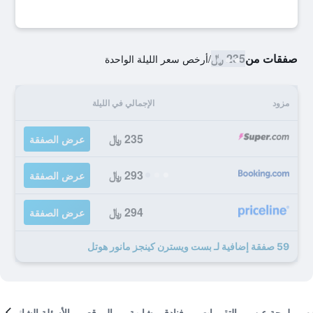
صفقات من
235 ﷼
/
أرخص سعر الليلة الواحدة
مزود
الإجمالي في الليلة
235 ﷼
عرض الصفقة
293 ﷼
عرض الصفقة
294 ﷼
عرض الصفقة
59 صفقة إضافية لـ بست ويسترن كينجز مانور هوتل
لمحة عن
التقييمات
فنادق مشابهة
الموقع
الأسئلة الشائعة