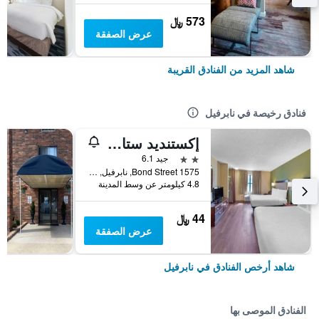
573 ﷼
عرض الصفقة
شاهد المزيد من الفنادق القريبة
فنادق رخيصة في نابرفيل
إكستنديد ستاي أمريكا سيلكت سويتس شيكاجو نابرفيل غربًا
2 نجمتين
جيد 6.1
1575 Bond Street, نابرفيل, IL, الولايات المتحدة الأميريكية
4.8 كيلومتر عن وسط المدينة
44 ﷼
عرض الصفقة
شاهد أرخص الفنادق في نابرفيل
الفنادق الموصى بها