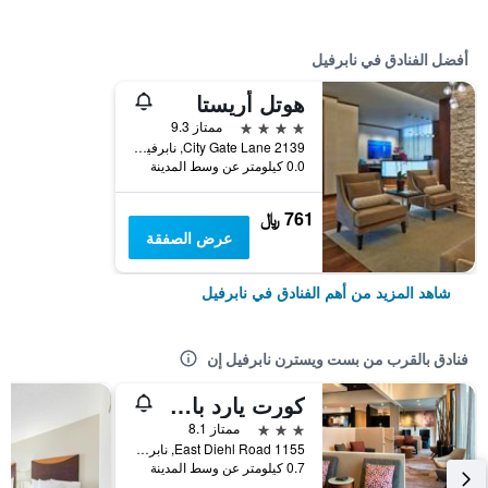
أفضل الفنادق في نابرفيل
هوتل أريستا
4 نجوم
ممتاز 9.3
2139 City Gate Lane, نابرفيل, IL, الولايات المتحدة الأميريكية
0.0 كيلومتر عن وسط المدينة
761 ﷼
عرض الصفقة
شاهد المزيد من أهم الفنادق في نابرفيل
فنادق بالقرب من بست ويسترن نابرفيل إن
كورت يارد باي ماريوت شيكاجو نابرفيل
3 نجوم
ممتاز 8.1
1155 East Diehl Road, نابرفيل, IL, الولايات المتحدة الأميريكية
0.7 كيلومتر عن وسط المدينة