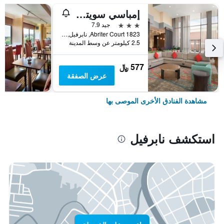
إمباسي سويتس باي هيلتون شيكاجو نابرفيل
3 نجوم
جيد 7.9
1823 Abriter Court, نابرفيل, IL, الولايات المتحدة الأميريكية
2.5 كيلومتر عن وسط المدينة
577 ﷼
عرض الصفقة
مشاهدة الفنادق الأخرى الموصى بها
استكشف نابرفيل