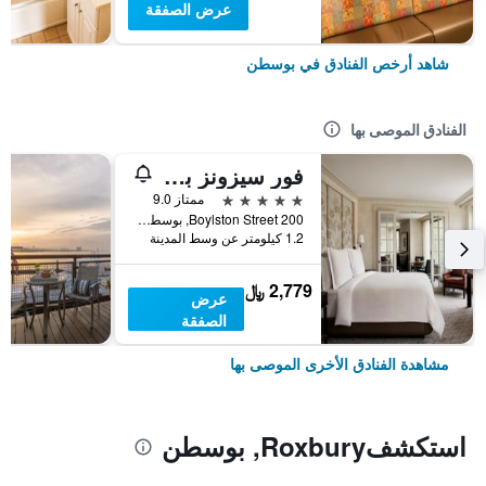
عرض الصفقة
شاهد أرخص الفنادق في بوسطن
الفنادق الموصى بها
فور سيزونز بوسطن
5 نجوم
ممتاز 9.0
200 Boylston Street, بوسطن, MA, الولايات المتحدة الأميريكية
1.2 كيلومتر عن وسط المدينة
2,779 ﷼
عرض
الصفقة
مشاهدة الفنادق الأخرى الموصى بها
استكشفRoxbury, بوسطن