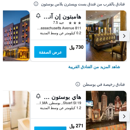
فنادق بالقرب من فندق بست ويسترن بلاس بوستون
هامبتون إن آند سويتس بوسطن كريستاون سنتر
3 نجوم
جيد 7.5
811 Massachusetts Avenue, بوسطن, MA, الولايات المتحدة الأميريكية
0.2 كيلومتر عن وسط المدينة
730 ﷼
عرض الصفقة
شاهد المزيد من الفنادق القريبة
فنادق رخيصة في بوسطن
هاي بوستون - هوستل
19 Stuart St., بوسطن, MA, الولايات المتحدة الأميريكية
1.2 كيلومتر عن وسط المدينة
271 ﷼