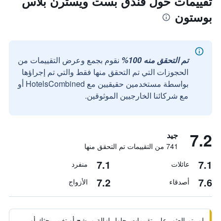
تقييمات حول فندق بست ويسترن بلاس
بوستون
تم التحقق منه 100%
نقوم بجمع وعرض التقييمات من
الحجوزات التي تم التحقق منها فقط والتي تم إجراؤها
بواسطة مستخدمين حقيقيين مع HotelsCombined أو
مع شركائنا الخارجيين الموثوقين.
7.2
جيد
741 من التقييمات تم التحقق منها
7.1
7.1
عائلات
منفرد
7.2
7.6
أصدقاء
الأزواج
لم يتم العثور على تقييمات. حاول إزالة مرشح أو تغيير بحثك أو