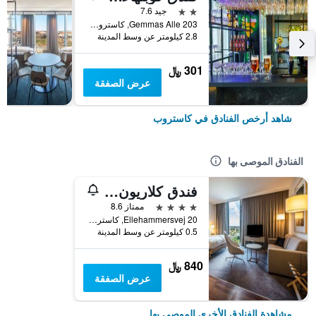
2 نجمتين
جيد 7.6
Gemmas Alle 203, كاستروب, منطقة العاصمة كوبنهاغن, الدانمارك
2.8 كيلومتر عن وسط المدينة
301 ﷼
عرض الصفقة
شاهد أرخص الفنادق في كاستروب
الفنادق الموصى بها
فندق كلاريون كوبنهاغن إيربورت
4 نجوم
ممتاز 8.6
Ellehammersvej 20, كاستروب, منطقة العاصمة كوبنهاغن, الدانمارك
0.5 كيلومتر عن وسط المدينة
840 ﷼
عرض الصفقة
مشاهدة الفنادق الأخرى الموصى بها