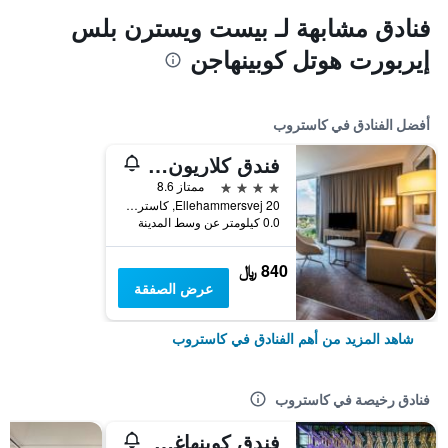
فنادق مشابهة لـ بيست ويسترن بلس
إيربورت هوتل كوبينهاجن
أفضل الفنادق في كاستروب
فندق كلاريون كوبنهاغن إيربورت
4 نجوم
ممتاز 8.6
Ellehammersvej 20, كاستروب, منطقة العاصمة كوبنهاغن, الدانمارك
0.0 كيلومتر عن وسط المدينة
840 ﷼
عرض الصفقة
شاهد المزيد من أهم الفنادق في كاستروب
فنادق رخيصة في كاستروب
فندق كوبنهاغن غو