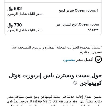
682 ﷼
Queen room، 1 سرير كوين
سعر الليلة شامل الرسوم
730 ﷼
Queen room، نوع السرير غير
معروف
سعر الليلة شامل الرسوم
*
يشمل المجموع الضرائب المحلية المقدرة والرسوم المستحقة عند
تسجيل المغادرة.
أفضل سعر
مضمون
حول بيست ويسترن بلس إيربورت هوتل
كوبينهاجن
يضمن الفندق إقامة حديثة في مدينة كوبنهاغن ويقع ضمن مسافة عشر
دقائق مشياً على الاقدام من Kastrup Metro Station. ويوجد أيضاً نادي
رياضي بالإضافة إلى خدمة نقل مجانية من وإلى المطار، استقبال على