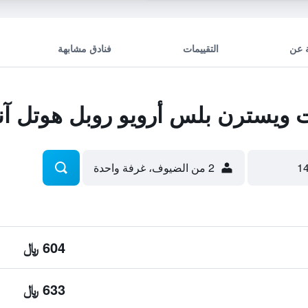
 عن
التقييمات
فنادق مشابهة
يسترن بلس أرويو روبل هوتل آند 
2 من الضيوف، غرفة واحدة
604 ﷼
633 ﷼