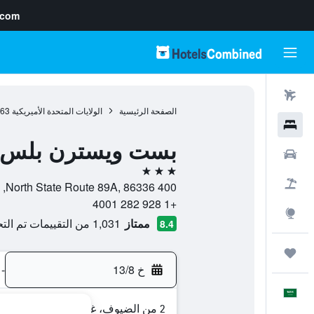
.com
رحلات طيران
الصفحة الرئيسية
الولايات المتحدة الأميريكية
963
فنادق
بست ويسترن بلس أرو
سيارات
3 نجوم
حزم العروض
400 North State Route 89A, 86336, سيدونا, أريزونا, الولايات المتحدة الأميريكية
+1 928 282 4001
استكشاف
ممتاز
1,031 من التقييمات تم التحقق منها
8.4
رحلات
خ 13/8
-
العَرَبِيَّة
2 من الضيوف، غرفة واحدة