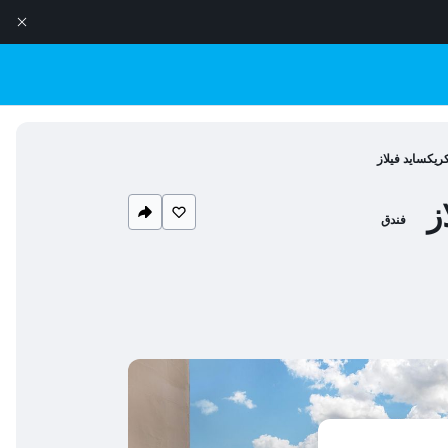
ريكسايد فيلاز
ز
فندق