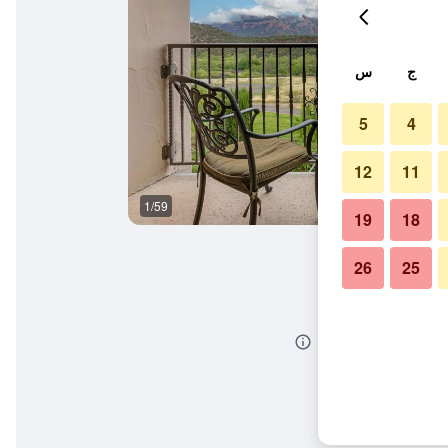
ج
س
5
4
12
11
1/59
حوض السباحة
19
18
26
25
هوتل آند كريكسايد فيلاز