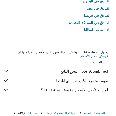
الفنادق في البحرين
الفنادق في مصر
الفنادق في فرنسا
الفنادق في المملكة المتحدة
الفنادق في إيطاليا
الفنادق في تايلاند
*
يحاول HotelsCombined بشكل دائم الحصول على الأسعار الدقيقة، ولكن
لا يمكن ضمان الأسعار
.
إليك السبب:
HotelsCombined ليس البائع
نقوم بتجميع الكثير من البيانات لك
لماذا لا تكون الأسعار دقيقة بنسبة 100٪؟
الصفحة الرئيسية
المملكة المتحدة
314,756
إنجلترا
243,251