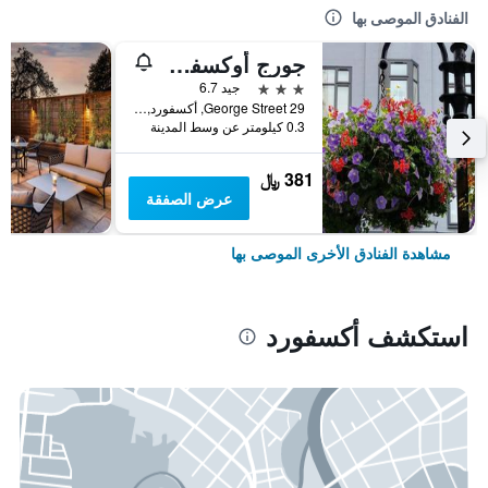
الفنادق الموصى بها
جورج أوكسفورد هوتل
3 نجوم
جيد 6.7
29 George Street, أكسفورد, المملكة المتحدة
0.3 كيلومتر عن وسط المدينة
381 ﷼
عرض الصفقة
مشاهدة الفنادق الأخرى الموصى بها
استكشف أكسفورد