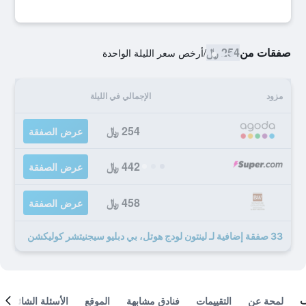
صفقات من
254 ﷼
/
أرخص سعر الليلة الواحدة
مزود
الإجمالي في الليلة
254 ﷼
عرض الصفقة
442 ﷼
عرض الصفقة
458 ﷼
عرض الصفقة
33 صفقة إضافية لـ لينتون لودج هوتل، بي دبليو سيجنيتشر كوليكشن
لمحة عن
التقييمات
فنادق مشابهة
الموقع
الأسئلة الشائعة