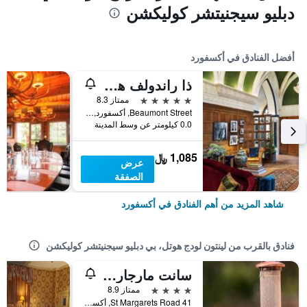
دبليو سيجنيتشر كوليكشن
أفضل الفنادق في أكسفورد
ذا راندولف هوتل أوكسفورد، إيه جرادويت باي هيلتون
5 نجوم
ممتاز 8.3
Beaumont Street, أكسفورد, المملكة المتحدة
0.0 كيلومتر عن وسط المدينة
1,085 ﷼
عرض
الصفقة
شاهد المزيد من أهم الفنادق في أكسفورد
فنادق بالقرب من لينتون لودج هوتل، بي دبليو سيجنيتشر كوليكشن
سانت مارجاريتس هوتل
4 نجوم
ممتاز 8.9
41 St Margarets Road, أكسفورد, المملكة المتحدة