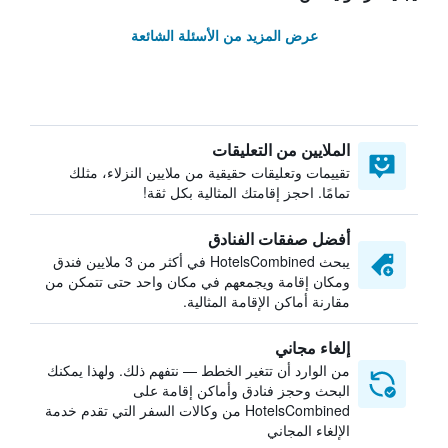
عرض المزيد من الأسئلة الشائعة
الملايين من التعليقات
تقييمات وتعليقات حقيقية من ملايين النزلاء، مثلك
تمامًا. احجز إقامتك المثالية بكل ثقة!
أفضل صفقات الفنادق
يبحث HotelsCombined في أكثر من 3 ملايين فندق
ومكان إقامة ويجمعهم في مكان واحد حتى تتمكن من
مقارنة أماكن الإقامة المثالية.
إلغاء مجاني
من الوارد أن تتغير الخطط — نتفهم ذلك. ولهذا يمكنك
البحث وحجز فنادق وأماكن إقامة على
HotelsCombined من وكالات السفر التي تقدم خدمة
الإلغاء المجاني