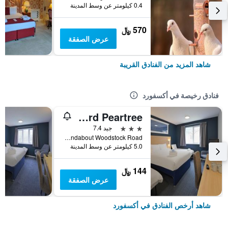
0.4 كيلومتر عن وسط المدينة
570 ﷼
عرض الصفقة
شاهد المزيد من الفنادق القريبة
فنادق رخيصة في أكسفورد
Travelodge Oxford Peartree
3 نجوم
جيد 7.4
Msa Peartree Roundabout Woodstock Road, أكسفورد, المملكة المتحدة
5.0 كيلومتر عن وسط المدينة
144 ﷼
عرض الصفقة
شاهد أرخص الفنادق في أكسفورد