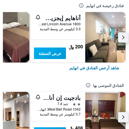
فنادق رخيصة في انهايم
آناهايم إيجزيكيوتيف إن آند سويتس
1800 West Lincoln Avenue, انهايم, CA, الولايات المتحدة الأميريكية
3.3 كيلومتر عن وسط المدينة
200 ﷼
عرض الصفقة
شاهد أرخص الفنادق في انهايم
الفنادق الموصى بها
بادجيت إن أناهيم
2 نجمتين
جيد 7.4
1042 West Ball Road, انهايم, CA, الولايات المتحدة الأميريكية
0.7 كيلومتر عن وسط المدينة
408 ﷼