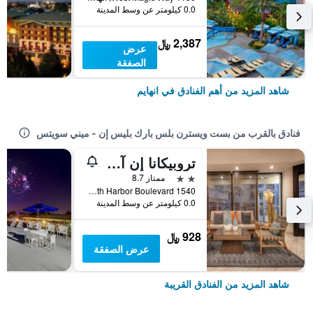
0.0 كيلومتر عن وسط المدينة
2,387 ﷼
عرض
الصفقة
شاهد المزيد من أهم الفنادق في انهايم
فنادق بالقرب من بست ويسترن بلس بارك بليس إن - ميني سويتس
تروبيكانا إن آند سويتس
2 نجمتين
ممتاز 8.7
1540 South Harbor Boulevard, انهايم, CA, الولايات المتحدة الأميريكية
0.0 كيلومتر عن وسط المدينة
928 ﷼
عرض الصفقة
شاهد المزيد من الفنادق القريبة