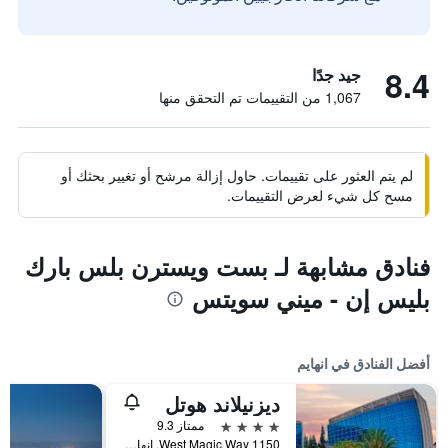
8.4
جيد جدًا
1,067 من التقييمات تم التحقق منها
لم يتم العثور على تقييمات. حاول إزالة مرشح أو تغيير بحثك أو
مسح كل شيء لعرض التقييمات.
فنادق مشابهة لـ بست ويسترن بلس بارك
بليس إن - ميني سويتس
أفضل الفنادق في انهايم
ديزنيلاند هوتل
4 نجوم
ممتاز 9.3
1150 West Magic Way, انهايم, CA, الولايات المتحدة الأميريكية