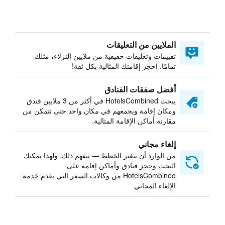
الملايين من التعليقات
تقييمات وتعليقات حقيقية من ملايين النزلاء، مثلك
تمامًا. احجز إقامتك المثالية بكل ثقة!
أفضل صفقات الفنادق
يبحث HotelsCombined في أكثر من 3 ملايين فندق
ومكان إقامة ويجمعهم في مكان واحد حتى تتمكن من
مقارنة أماكن الإقامة المثالية.
إلغاء مجاني
من الوارد أن تتغير الخطط — نتفهم ذلك. ولهذا يمكنك
البحث وحجز فنادق وأماكن إقامة على
HotelsCombined من وكالات السفر التي تقدم خدمة
الإلغاء المجاني