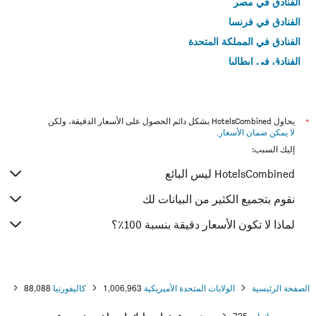
الفنادق في مصر
الفنادق في فرنسا
الفنادق في المملكة المتحدة
الفنادق في إيطاليا
الفنادق في تايلاند
*
يحاول HotelsCombined بشكل دائم الحصول على الأسعار الدقيقة، ولكن
لا يمكن ضمان الأسعار
.
إليك السبب:
HotelsCombined ليس البائع
نقوم بتجميع الكثير من البيانات لك
لماذا لا تكون الأسعار دقيقة بنسبة 100٪؟
الصفحة الرئيسية
الولايات المتحدة الأميريكية
1,006,963
كاليفورنيا
88,088
انهايم
725