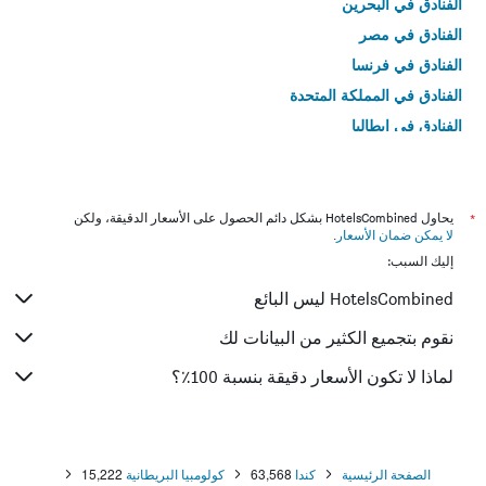
الفنادق في البحرين
الفنادق في مصر
الفنادق في فرنسا
الفنادق في المملكة المتحدة
الفنادق في إيطاليا
الفنادق في تايلاند
*
يحاول HotelsCombined بشكل دائم الحصول على الأسعار الدقيقة، ولكن
لا يمكن ضمان الأسعار
.
إليك السبب:
HotelsCombined ليس البائع
نقوم بتجميع الكثير من البيانات لك
لماذا لا تكون الأسعار دقيقة بنسبة 100٪؟
الصفحة الرئيسية
كندا
63,568
كولومبيا البريطانية
15,222