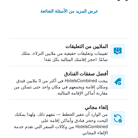
عرض المزيد من الأسئلة الشائعة
الملايين من التعليقات
تقييمات وتعليقات حقيقية من ملايين النزلاء، مثلك
تمامًا. احجز إقامتك المثالية بكل ثقة!
أفضل صفقات الفنادق
يبحث HotelsCombined في أكثر من 3 ملايين فندق
ومكان إقامة ويجمعهم في مكان واحد حتى تتمكن من
مقارنة أماكن الإقامة المثالية.
إلغاء مجاني
من الوارد أن تتغير الخطط — نتفهم ذلك. ولهذا يمكنك
البحث وحجز فنادق وأماكن إقامة على
HotelsCombined من وكالات السفر التي تقدم خدمة
الإلغاء المجاني