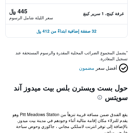
445 ﷼
غرفة كينج، 1 سرير كينغ
سعر الليلة شامل الرسوم
32 صفقة إضافية ابتداءً من 412 ﷼
*
يشمل المجموع الضرائب المحلية المقدرة والرسوم المستحقة عند
تسجيل المغادرة.
أفضل سعر
مضمون
حول بست ويسترن بلس بيت ميدوز آند
سويتس
يقع الفندق ضمن مسافة قريبة تنزهاً من Pitt Meadows Station وهو
يقدم للنزلاء مكان إقامة مثالية أثناء وجودهم في مدينة بيت ميدوز.
بالإضافة إلى توفر انترنت لاسلكي مجاني ، جاكوزي وحوض سباحة
خارجي ساخن.