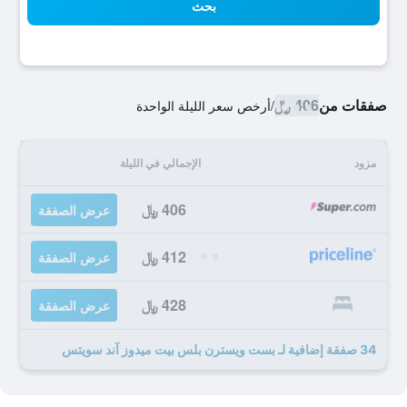
بحث
صفقات من
406 ﷼
/
أرخص سعر الليلة الواحدة
مزود
الإجمالي في الليلة
406 ﷼
عرض الصفقة
412 ﷼
عرض الصفقة
428 ﷼
عرض الصفقة
34 صفقة إضافية لـ بست ويسترن بلس بيت ميدوز آند سويتس