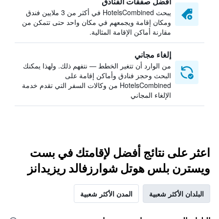
أفضل صفقات الفنادق
يبحث HotelsCombined في أكثر من 3 ملايين فندق
ومكان إقامة ويجمعهم في مكان واحد حتى تتمكن من
مقارنة أماكن الإقامة المثالية.
إلغاء مجاني
من الوارد أن تتغير الخطط — نتفهم ذلك. ولهذا يمكنك
البحث وحجز فنادق وأماكن إقامة على
HotelsCombined من وكالات السفر التي تقدم خدمة
الإلغاء المجاني
اعثر على نتائج أفضل لإقامتك في بست
ويسترن بلس هوتل شوارزفالد ريزيدانز
البلدان الأكثر شعبية
المدن الأكثر شعبية