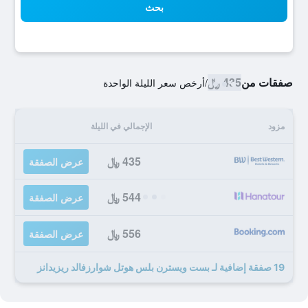
بحث
صفقات من
435 ﷼
/
أرخص سعر الليلة الواحدة
مزود
الإجمالي في الليلة
435 ﷼
عرض الصفقة
544 ﷼
عرض الصفقة
556 ﷼
عرض الصفقة
19 صفقة إضافية لـ بست ويسترن بلس هوتل شوارزفالد ريزيدانز