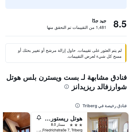
8.5
جيد جدًا
1,481 من التقييمات تم التحقق منها
لم يتم العثور على تقييمات. حاول إزالة مرشح أو تغيير بحثك أو
مسح كل شيء لعرض التقييمات.
فنادق مشابهة لـ بست ويسترن بلس هوتل
شوارزفالد ريزيدانز
فنادق رخيصة في Triberg
هوتل ريستورانت كيترير آم كورجارتن
3 نجوم
ممتاز 8.0
Friedrichstraße 7, Triberg, بادن - فورتمبيرغ, ألمانيا