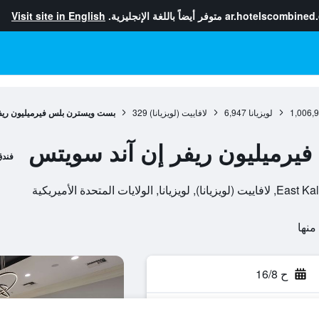
ar.hotelscombined
متوفر أيضاً باللغة الإنجليزية.
Visit site in English
1,006,
لويزيانا
6,947
لافاييت (لويزيانا)
329
بست ويسترن بلس فيرميليون ريف
رميليون ريفر إن آند سويتس
فند
ح 16/8