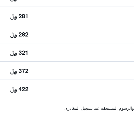
281 ﷼
282 ﷼
321 ﷼
372 ﷼
422 ﷼
والرسوم المستحقة عند تسجيل المغادرة.