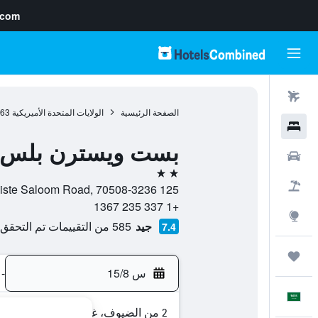
.com
رحلات طيران
الصفحة الرئيسية
الولايات المتحدة الأميريكية
963
فنادق
بست ويسترن بلس في
سيارات
2 نجمتين
حزم العروض
125 East Kaliste Saloom Road, 70508-3236, لافاييت (لويزيانا), لويزيانا, الولايات المتحدة الأميريكية
+1 337 235 1367
استكشاف
جيد
585 من التقييمات تم التحقق منها
7.4
رحلات
س 15/8
-
العَرَبِيَّة
2 من الضيوف، غرفة واحدة