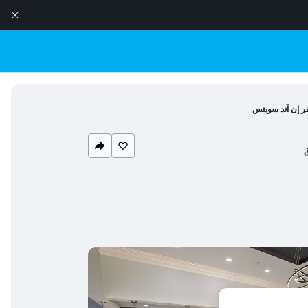
ر إن آند سويتس
ق