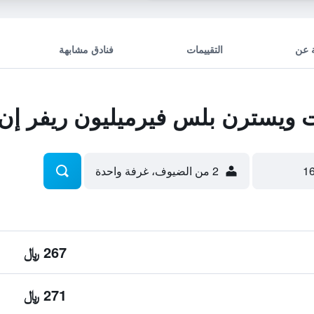
 عن
التقييمات
فنادق مشابهة
يسترن بلس فيرميليون ريفر إن
2 من الضيوف، غرفة واحدة
267 ﷼
271 ﷼