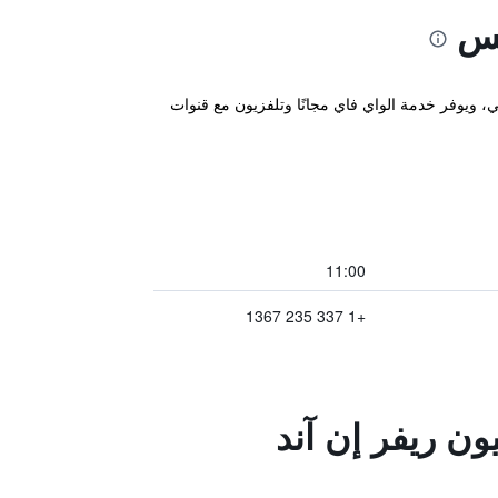
تس
ويزيانا، على بُعد 4 كم فقط من مطار لافاييت الإقليمي، ويوفر خدمة الواي فاي مجانًا وتلفزيون مع قنوات
11:00
+1 337 235 1367
ن ريفر إن آند