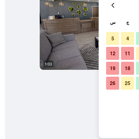
ج
س
5
4
12
11
1/33
ردهة
19
18
26
25
 ريفر إن آند سويتس