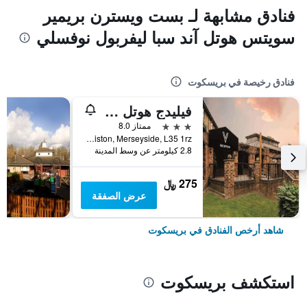
فنادق مشابهة لـ بست ويسترن بريمير
سويتس هوتل آند سبا ليفربول نوفسلي
فنادق رخيصة في بريسكوت
فيليدج هوتل ليفربول
3 نجوم
ممتاز 8.0
Fallows Way,Whiston, Merseyside, L35 1rz, بريسكوت, المملكة المتحدة
2.8 كيلومتر عن وسط المدينة
275 ﷼
عرض الصفقة
شاهد أرخص الفنادق في بريسكوت
استكشف بريسكوت