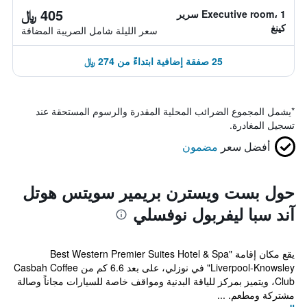
405 ﷼
Executive room، 1 سرير
كينغ
سعر الليلة شامل الصريبة المضافة
25 صفقة إضافية ابتداءً من 274 ﷼
*
يشمل المجموع الضرائب المحلية المقدرة والرسوم المستحقة عند
تسجيل المغادرة.
أفضل سعر
مضمون
حول بست ويسترن بريمير سويتس هوتل
آند سبا ليفربول نوفسلي
يقع مكان إقامة "Best Western Premier Suites Hotel & Spa
Liverpool-Knowsley" في نوزلي، على بعد 6.6 كم من Casbah Coffee
Club، ويتميز بمركز للياقة البدنية ومواقف خاصة للسيارات مجاناً وصالة
مشتركة ومطعم. ...