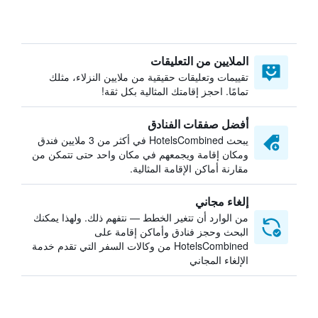
الملايين من التعليقات
تقييمات وتعليقات حقيقية من ملايين النزلاء، مثلك
تمامًا. احجز إقامتك المثالية بكل ثقة!
أفضل صفقات الفنادق
يبحث HotelsCombined في أكثر من 3 ملايين فندق
ومكان إقامة ويجمعهم في مكان واحد حتى تتمكن من
مقارنة أماكن الإقامة المثالية.
إلغاء مجاني
من الوارد أن تتغير الخطط — نتفهم ذلك. ولهذا يمكنك
البحث وحجز فنادق وأماكن إقامة على
HotelsCombined من وكالات السفر التي تقدم خدمة
الإلغاء المجاني