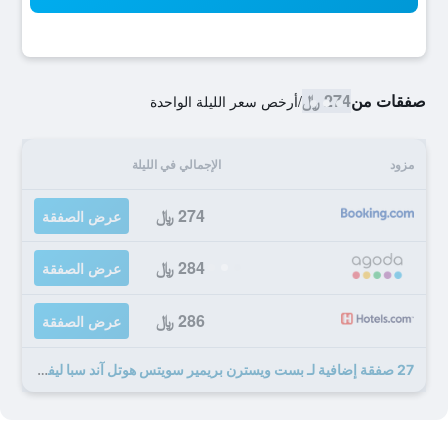
صفقات من
274 ﷼
/
أرخص سعر الليلة الواحدة
مزود
الإجمالي في الليلة
274 ﷼
عرض الصفقة
284 ﷼
عرض الصفقة
286 ﷼
عرض الصفقة
27 صفقة إضافية لـ بست ويسترن بريمير سويتس هوتل آند سبا ليفربول نوفسلي