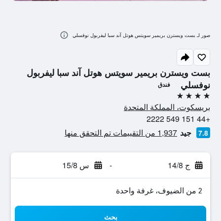
صور لـ بست ويسترن بريمير سويتس هوتل آند سبا ليفربول نوفسلي
بست ويسترن بريمير سويتس هوتل آند سبا ليفربول
نوفسلي
فندق
4 نجوم
بريسكوت، المملكة المتحدة
+44 151 549 2222
جيد
1,937 من التقييمات تم التحقق منها
7.8
ج 14/8
-
س 15/8
2 من الضيوف، غرفة واحدة
بحث