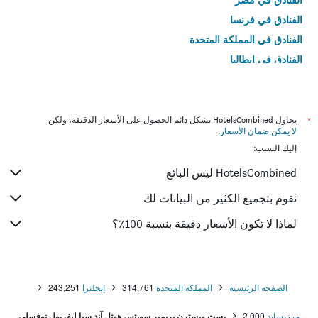
الفنادق في فرنسا
الفنادق في المملكة المتحدة
الفنادق في إيطاليا
الفنادق في تايلاند
*
يحاول HotelsCombined بشكل دائم الحصول على الأسعار الدقيقة، ولكن
لا يمكن ضمان الأسعار
.
إليك السبب:
HotelsCombined ليس البائع
نقوم بتجميع الكثير من البيانات لك
لماذا لا تكون الأسعار دقيقة بنسبة 100٪؟
الصفحة الرئيسية
المملكة المتحدة
314,761
إنجلترا
243,251
مرزيسايد
2,000
بست ويسترن بريمير سويتس هوتل آند سبا ليفربول نوفسلي