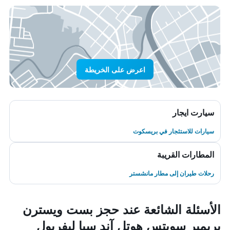
اعرض على الخريطة
سيارت ايجار
سيارات للاستئجار في بريسكوت
المطارات القريبة
رحلات طيران إلى مطار مانشستر
الأسئلة الشائعة عند حجز بست ويسترن
بريمير سويتس هوتل آند سبا ليفربول