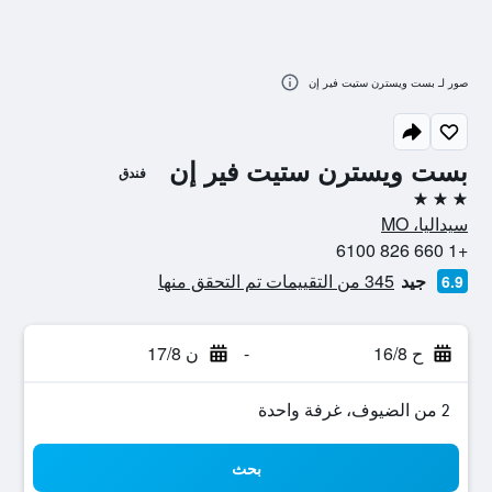
صور لـ بست ويسترن ستيت فير إن
بست ويسترن ستيت فير إن
فندق
3 نجوم
سيداليا، MO
+1 660 826 6100
جيد
345 من التقييمات تم التحقق منها
6.9
ح 16/8
-
ن 17/8
2 من الضيوف، غرفة واحدة
بحث