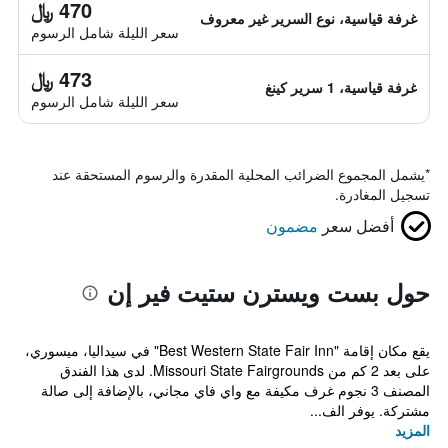
470 ﷼
غرفة قياسية، نوع السرير غير معروف
سعر الليلة شامل الرسوم
473 ﷼
غرفة قياسية، 1 سرير كينغ
سعر الليلة شامل الرسوم
*
يشمل المجموع الضرائب المحلية المقدرة والرسوم المستحقة عند
تسجيل المغادرة.
أفضل سعر
مضمون
حول بست ويسترن ستيت فير إن
يقع مكان إقامة "Best Western State Fair Inn" في سيداليا، ميسوري،
على بعد 2 كم من Missouri State Fairgrounds. لدى هذا الفندق
المصنف 3 نجوم غرف مكيفة مع واي فاي مجاني، بالإضافة إلى صالة
مشتركة. يوفر الف...
المزيد