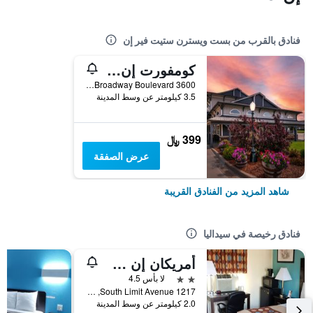
فنادق بالقرب من بست ويسترن ستيت فير إن
كومفورت إن سيداليا ستيشن
3600 West Broadway Boulevard, سيداليا, MO, الولايات المتحدة الأميريكية
3.5 كيلومتر عن وسط المدينة
399 ﷼
عرض الصفقة
شاهد المزيد من الفنادق القريبة
فنادق رخيصة في سيداليا
أمريكان إن سيداليا
2 نجمتين
لا بأس 4.5
1217 South Limit Avenue, سيداليا, MO, الولايات المتحدة الأميريكية
2.0 كيلومتر عن وسط المدينة