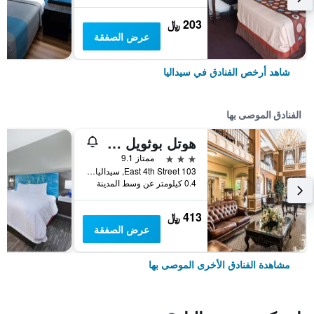
203 ﷼
عرض الصفقة
شاهد أرخص الفنادق في سيداليا
الفنادق الموصى بها
هوتل بوثويل سيداليا سنترال ديستريكت، آن أسيند كوليكشن هوتل
3 نجوم
ممتاز 9.1
103 East 4th Street, سيداليا, MO, الولايات المتحدة الأميريكية
0.4 كيلومتر عن وسط المدينة
413 ﷼
عرض الصفقة
مشاهدة الفنادق الأخرى الموصى بها