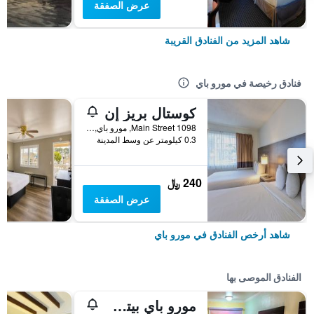
عرض الصفقة
شاهد المزيد من الفنادق القريبة
فنادق رخيصة في مورو باي
كوستال بريز إن
1098 Main Street, مورو باي, CA, الولايات المتحدة الأميريكية
0.3 كيلومتر عن وسط المدينة
240 ﷼
عرض الصفقة
شاهد أرخص الفنادق في مورو باي
الفنادق الموصى بها
مورو باي بيتش إن