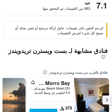
7.1
جيد
683 من التقييمات تم التحقق منها
لم يتم العثور على تقييمات. حاول إزالة مرشح أو تغيير بحثك أو
مسح كل شيء لعرض التقييمات.
فنادق مشابهة لـ بست ويسترن تريدويندز
فنادق بالقرب من بست ويسترن تريدويندز
Seaside Inn Morro Bay
220 Beach Street, مورو باي, CA, الولايات المتحدة الأميريكية
0.0 كيلومتر عن وسط المدينة
373 ﷼