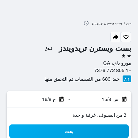
صور لـ بست ويسترن تريدويندز
بست ويسترن تريدويندز
فندق
2 نجمتين
مورو باي، CA
+1 805 772 7376
جيد
683 من التقييمات تم التحقق منها
7.1
س 15/8
-
ح 16/8
2 من الضيوف، غرفة واحدة
بحث