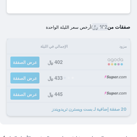
صفقات من
402 ﷼
/
أرخص سعر الليلة الواحدة
مزود
الإجمالي في الليلة
402 ﷼
عرض الصفقة
433 ﷼
عرض الصفقة
445 ﷼
عرض الصفقة
20 صفقة إضافية لـ بست ويسترن تريدويندز