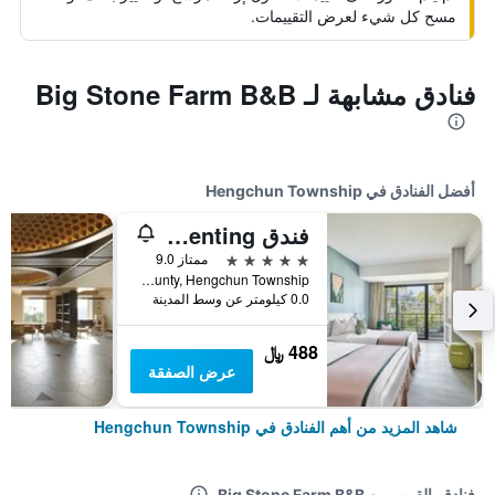
مسح كل شيء لعرض التقييمات.
فنادق مشابهة لـ Big Stone Farm B&B
أفضل الفنادق في Hengchun Township
فندق Caesar Park Kenting
5 نجوم
ممتاز 9.0
No. 6 Kenting Road, Hengchun Town, Pingtung County, Hengchun Township, تايوان
0.0 كيلومتر عن وسط المدينة
488 ﷼
عرض الصفقة
شاهد المزيد من أهم الفنادق في Hengchun Township
فنادق بالقرب من Big Stone Farm B&B