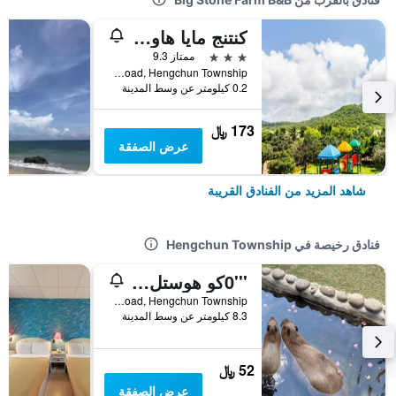
كنتنج مايا هاوس بيد آند بريكفاست
3 نجوم
ممتاز 9.3
No. 330-6 Kending Road, Hengchun Township, تايوان
0.2 كيلومتر عن وسط المدينة
173 ﷼
عرض الصفقة
شاهد المزيد من الفنادق القريبة
فنادق رخيصة في Hengchun Township
'''0كو هوستل 4 4444
No. 195, Kenting Road, Hengchun Township, تايوان
8.3 كيلومتر عن وسط المدينة
52 ﷼
عرض الصفقة