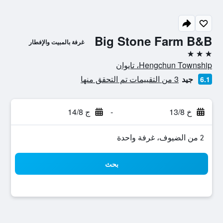
Big Stone Farm B&B
غرفة بالمبيت والإفطار
3 نجوم
Hengchun Township، تايوان
جيد
3 من التقييمات تم التحقق منها
6.1
خ 13/8
-
ج 14/8
2 من الضيوف، غرفة واحدة
بحث