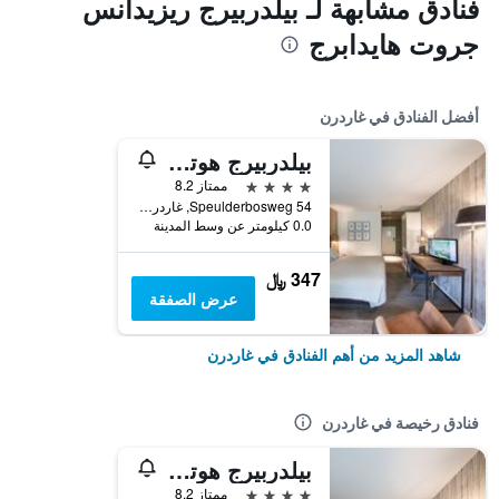
فنادق مشابهة لـ بيلدربيرج ريزيدانس
جروت هايدابرج
أفضل الفنادق في غاردرن
بيلدربيرج هوتل تسبيلدربوس
4 نجوم
ممتاز 8.2
Speulderbosweg 54, غاردرن, مقاطعة خيلدرلند, هولندا
0.0 كيلومتر عن وسط المدينة
347 ﷼
عرض الصفقة
شاهد المزيد من أهم الفنادق في غاردرن
فنادق رخيصة في غاردرن
بيلدربيرج هوتل تسبيلدربوس
4 نجوم
ممتاز 8.2