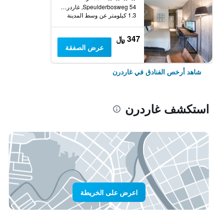
Speulderbosweg 54, غاردرن, مقاطعة خيلدرلند, هولندا
1.3 كيلومتر عن وسط المدينة
347 ﷼
عرض الصفقة
شاهد أرخص الفنادق في غاردرن
استكشف غاردرن
اعرض على الخريطة