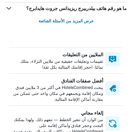
ما هو رقم هاتف بيلدربيرج ريزيدانس جروت هايدابرج؟
عرض المزيد من الأسئلة الشائعة
الملايين من التعليقات
تقييمات وتعليقات حقيقية من ملايين النزلاء، مثلك
تمامًا. احجز إقامتك المثالية بكل ثقة!
أفضل صفقات الفنادق
يبحث HotelsCombined في أكثر من 3 ملايين فندق
ومكان إقامة ويجمعهم في مكان واحد حتى تتمكن من
مقارنة أماكن الإقامة المثالية.
إلغاء مجاني
من الوارد أن تتغير الخطط — نتفهم ذلك. ولهذا يمكنك
البحث وحجز فنادق وأماكن إقامة على
HotelsCombined من وكالات السفر التي تقدم خدمة