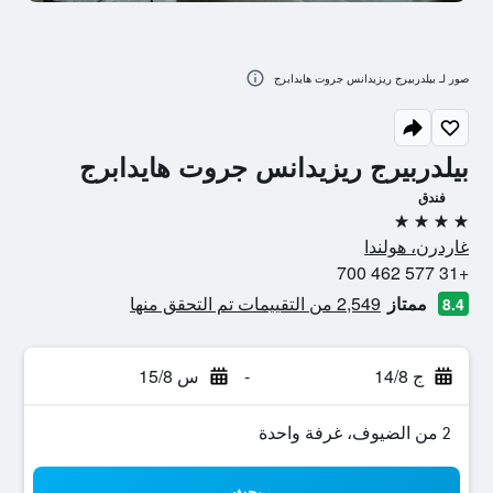
صور لـ بيلدربيرج ريزيدانس جروت هايدابرج
بيلدربيرج ريزيدانس جروت هايدابرج
فندق
4 نجوم
غاردرن، هولندا
+31 577 462 700
ممتاز
2,549 من التقييمات تم التحقق منها
8.4
ج 14/8
-
س 15/8
2 من الضيوف، غرفة واحدة
بحث