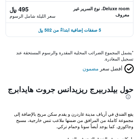
495 ﷼
Deluxe room، نوع السرير غير
معروف
سعر الليلة شامل الرسوم
5 صفقات إضافية ابتداءً من 502 ﷼
*
يشمل المجموع الضرائب المحلية المقدرة والرسوم المستحقة عند
تسجيل المغادرة.
أفضل سعر
مضمون
حول بيلدربيرج ريزيدانس جروت هايدابرج
يقع الفندق في أرياف مدينة غاردرن و يقدم سكن مريح بالإضافة إلى
مجموعة كاملة من المرافق من ضمنها ملاعب تنس خارجية، مسبح
وجاكوزي. كما يوجد أيضاً سونا وحمام تركي.
بإمكان ضيوف الفندق التمتع في الغرف...