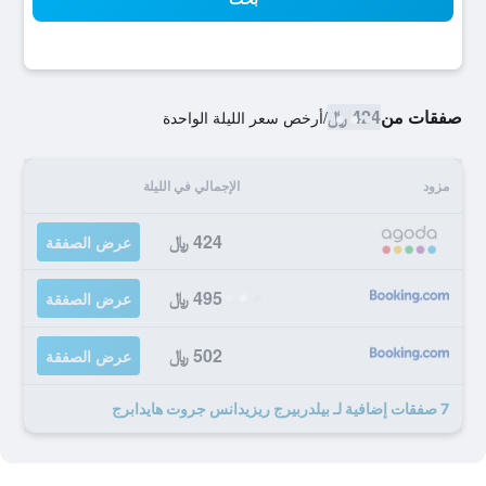
صفقات من
424 ﷼
/
أرخص سعر الليلة الواحدة
مزود
الإجمالي في الليلة
424 ﷼
عرض الصفقة
495 ﷼
عرض الصفقة
502 ﷼
عرض الصفقة
7 صفقات إضافية لـ بيلدربيرج ريزيدانس جروت هايدابرج