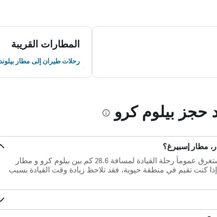
المطارات القريبة
رحلات طيران إلى مطار بيلوند
د حجز بيلوم كرو
، مطار إسبيرغ؟
في حالة عدم وجود ازدحام مروري، تستغرق عموماً رحلة القيادة لمسافة 28.6 كم بين بيلوم كرو و مطار
رغ (أقرب مطار) حوالي 0س 22د. إذا كنت تقيم في منطقة حيوية، فقد تلاحظ زيادة وقت القيادة بسبب