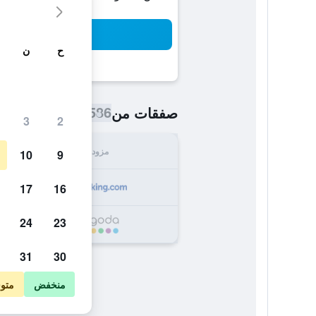
بح
ح
ن
586 ﷼
صفقات من
/
أرخص سعر اللي
3
2
مزود
الإجما
10
9
586
17
16
24
23
639
31
30
منخفض
متو