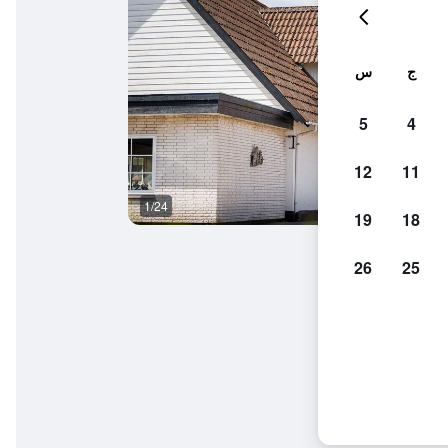
ج
س
5
4
12
11
1/24
مطعم
19
18
26
25