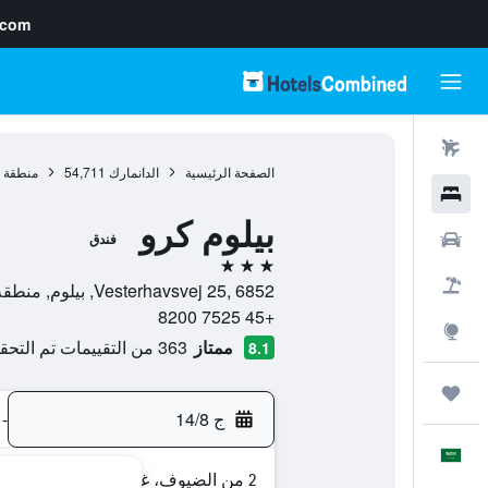
.com
رحلات طيران
الصفحة الرئيسية
الدانمارك
54,711
منطقة ج
فنادق
بيلوم كرو
سيارات
فندق
3 نجوم
حزم العروض
Vesterhavsvej 25, 6852, بيلوم, منطقة جنوب الدنمارك, الدانمارك
+45 7525 8200
استكشاف
ممتاز
363 من التقييمات تم التحقق منها
8.1
رحلات
ج 14/8
-
العَرَبِيَّة
2 من الضيوف، غرفة واحدة