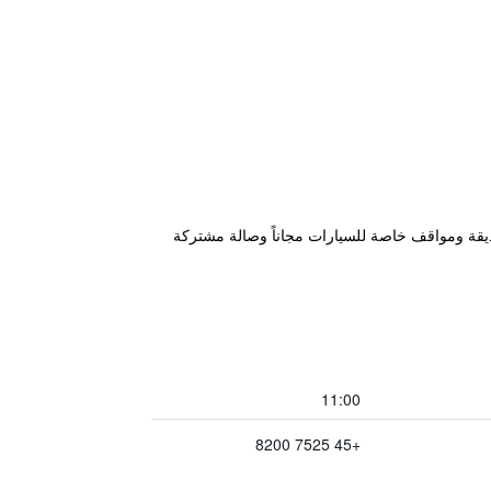
ي Billum، على بعد 2.5 كم من Museum of Fire-fighting Vehicles Denmark، ويتميز بحديقة ومواقف خاصة للسيارات مجاناً وصالة مشتركة
11:00
+45 7525 8200