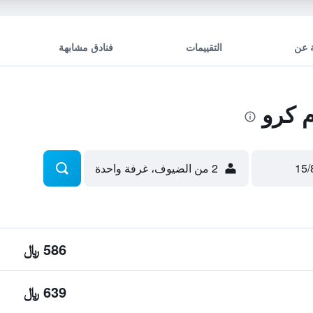
 عن
التقييمات
فنادق مشابهة
 كرو
2 من الضيوف، غرفة واحدة
586 ﷼
639 ﷼