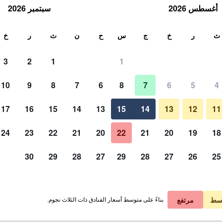
أغسطس 2026
سبتمبر 2026
ث
ث
ر
خ
ج
س
ح
ن
ث
ر
خ
3
2
1
1
لة الواحدة
10
9
8
7
6
8
7
6
5
4
مبنى
لي في الليلة
17
16
15
14
13
15
14
13
12
11
 ﷼
عرض الصفقة
24
23
22
21
20
22
21
20
19
18
30
29
28
27
29
28
27
26
25
 ﷼
عرض الصفقة
صور لـ بيلوم كرو
سط
مرتفع
بناءً على متوسط أسعار الفنادق ذات الثلاث نجوم.