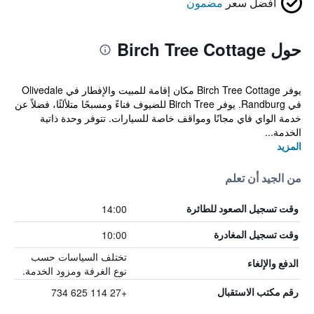
أفضل سعر
مضمون
حول Birch Tree Cottage
يوفر Birch Tree Cottage مكان إقامة للمبيت والإفطار في Olivedale
في Randburg. يوفر Birch Tree للضيوف فناءً ومسبحًا متلألئًا، فضلاً عن
خدمة الواي فاي مجانًا ومواقف خاصة للسيارات. تتوفر وحدة ذاتية
الخدمة...
المزيد
من الجيد أن تعلم
14:00
وقت تسجيل الصعود للطائرة
10:00
وقت تسجيل المغادرة
تختلف السياسات حسب
الدفع والإلغاء
نوع الغرفة ومزود الخدمة.
+27 114 625 734
رقم مكتب الاستقبال