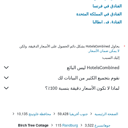
الفنادق في فرنسا
الفنادق في المملكة المتحدة
الفنادق في إيطاليا
الفنادق في تايلاند
*
يحاول HotelsCombined بشكل دائم الحصول على الأسعار الدقيقة، ولكن
لا يمكن ضمان الأسعار
.
إليك السبب:
HotelsCombined ليس البائع
نقوم بتجميع الكثير من البيانات لك
لماذا لا تكون الأسعار دقيقة بنسبة 100٪؟
الصفحة الرئيسية
جنوب أفريقيا
59,428
محافظة غاوتينج
10,135
جوهانسبرغ
3,522
Randburg
115
Birch Tree Cottage