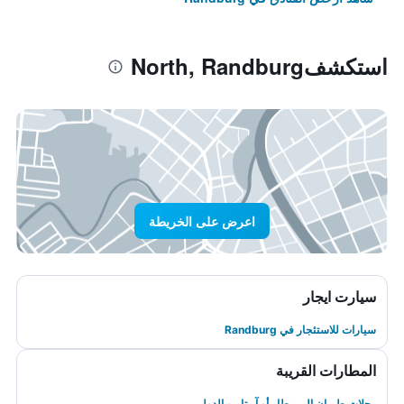
استكشفNorth, Randburg
اعرض على الخريطة
سيارت ايجار
سيارات للاستئجار في Randburg
المطارات القريبة
رحلات طيران إلى مطار أو آر تامبو الدولي