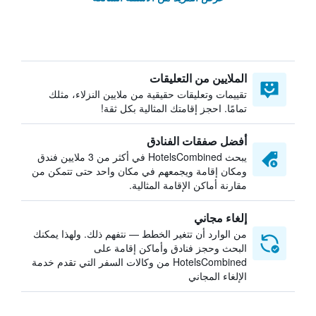
الملايين من التعليقات
تقييمات وتعليقات حقيقية من ملايين النزلاء، مثلك
تمامًا. احجز إقامتك المثالية بكل ثقة!
أفضل صفقات الفنادق
يبحث HotelsCombined في أكثر من 3 ملايين فندق
ومكان إقامة ويجمعهم في مكان واحد حتى تتمكن من
مقارنة أماكن الإقامة المثالية.
إلغاء مجاني
من الوارد أن تتغير الخطط — نتفهم ذلك. ولهذا يمكنك
البحث وحجز فنادق وأماكن إقامة على
HotelsCombined من وكالات السفر التي تقدم خدمة
الإلغاء المجاني