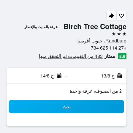
Birch Tree Cottage
غرفة بالمبيت والإفطار
3 نجوم
Randburg، جنوب أفريقيا
+27 114 625 734
ممتاز
483 من التقييمات تم التحقق منها
8.6
خ 13/8
-
ج 14/8
2 من الضيوف، غرفة واحدة
بحث