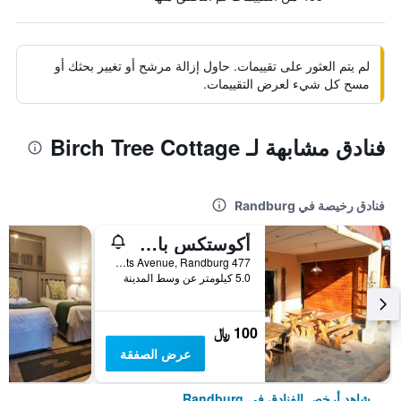
لم يتم العثور على تقييمات. حاول إزالة مرشح أو تغيير بحثك أو
مسح كل شيء لعرض التقييمات.
فنادق مشابهة لـ Birch Tree Cottage
فنادق رخيصة في Randburg
أكوستكس باكباكرز لودج
477 Jan Smuts Avenue, Randburg, محافظة غاوتينج, جنوب أفريقيا
5.0 كيلومتر عن وسط المدينة
100 ﷼
عرض الصفقة
شاهد أرخص الفنادق في Randburg