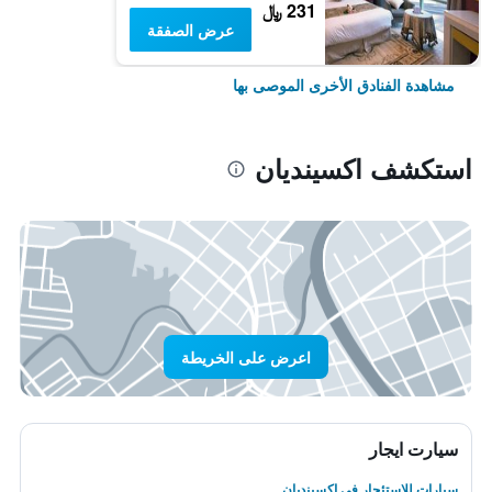
231 ﷼
عرض الصفقة
مشاهدة الفنادق الأخرى الموصى بها
استكشف اكسينديان
اعرض على الخريطة
سيارت ايجار
سيارات للاستئجار في اكسينديان