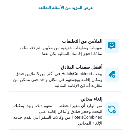
عرض المزيد من الأسئلة الشائعة
الملايين من التعليقات
تقييمات وتعليقات حقيقية من ملايين النزلاء، مثلك
تمامًا. احجز إقامتك المثالية بكل ثقة!
أفضل صفقات الفنادق
يبحث HotelsCombined في أكثر من 3 ملايين فندق
ومكان إقامة ويجمعهم في مكان واحد حتى تتمكن من
مقارنة أماكن الإقامة المثالية.
إلغاء مجاني
من الوارد أن تتغير الخطط — نتفهم ذلك. ولهذا يمكنك
البحث وحجز فنادق وأماكن إقامة على
HotelsCombined من وكالات السفر التي تقدم خدمة
الإلغاء المجاني