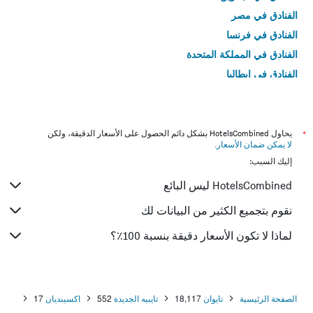
الفنادق في مصر
الفنادق في فرنسا
الفنادق في المملكة المتحدة
الفنادق في إيطاليا
الفنادق في تايلاند
*
يحاول HotelsCombined بشكل دائم الحصول على الأسعار الدقيقة، ولكن
لا يمكن ضمان الأسعار
.
إليك السبب:
HotelsCombined ليس البائع
نقوم بتجميع الكثير من البيانات لك
لماذا لا تكون الأسعار دقيقة بنسبة 100٪؟
الصفحة الرئيسية
تايوان
18,117
تايبيه الجديدة
552
اكسينديان
17