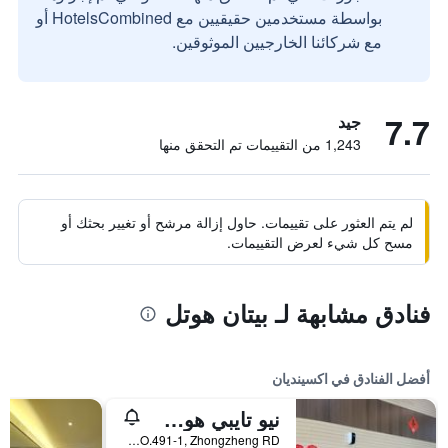
بواسطة مستخدمين حقيقيين مع HotelsCombined أو
مع شركائنا الخارجيين الموثوقين.
7.7
جيد
1,243 من التقييمات تم التحقق منها
لم يتم العثور على تقييمات. حاول إزالة مرشح أو تغيير بحثك أو
مسح كل شيء لعرض التقييمات.
فنادق مشابهة لـ بيتان هوتل
أفضل الفنادق في اكسينديان
نيو تايبي هوت سبرينغ هوتل
NO.491-1, Zhongzheng RD, اكسينديان, تايوان