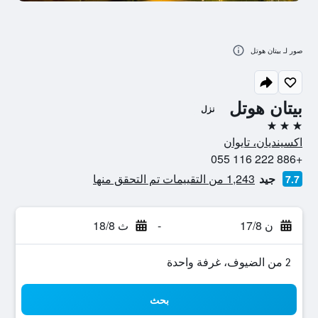
صور لـ بيتان هوتل
بيتان هوتل
نزل
3 نجوم
اكسينديان، تايوان
+886 222 116 055
جيد
1,243 من التقييمات تم التحقق منها
7.7
ن 17/8
-
ث 18/8
2 من الضيوف، غرفة واحدة
بحث