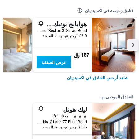
فنادق رخيصة في اكسينديان
هوايانج بوتيك هوت سبرينج ريزورت
No. 3, Baodao Lane, Section 3, Xinwu Road, اكسينديان, تايوان
6.9 كيلومتر عن وسط المدينة
167 ﷼
عرض الصفقة
شاهد أرخص الفنادق في اكسينديان
الفنادق الموصى بها
ليك هوتل
3 نجوم
ممتاز 8.1
No. 2 Lane 77 Bitan Road, اكسينديان, تايوان
0.5 كيلومتر عن وسط المدينة