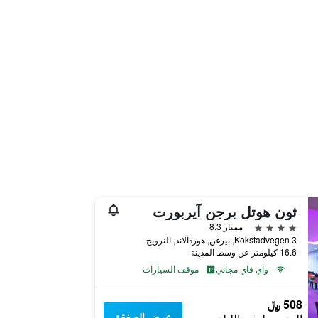
ثون هوتل برجن آيربورت
4 نجوم
ممتاز 8.3
Kokstadvegen 3, بيرغن, هوردالاند, النرويج
16.6 كيلومتر عن وسط المدينة
واي فاي مجاني
موقف السيارات
508 ﷼
عرض الصفقة