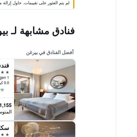
لم يتم العثور على تقييمات. حاول إزال
فنادق مشابهة لـ بي
أفضل الفنادق في بيرغن
فند
4 نجوم
lmenningen 1
0.0 كيلومتر عن وسط المدينة
1,155 ﷼
المتوس
سكا
4 نجوم