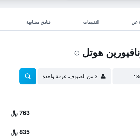
 عن
التقييمات
فنادق مشابهة
افيورين هوتل
2 من الضيوف، غرفة واحدة
763 ﷼
835 ﷼