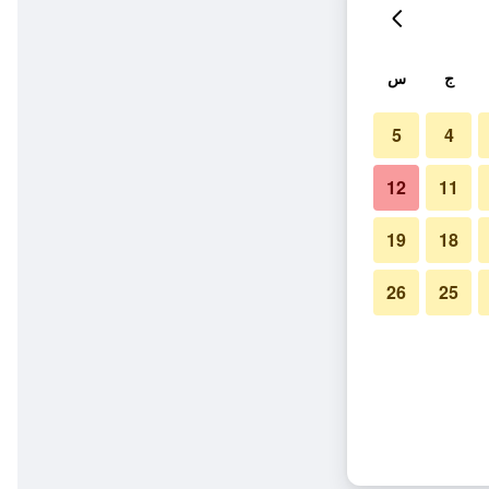
ج
س
5
4
12
11
19
18
26
25