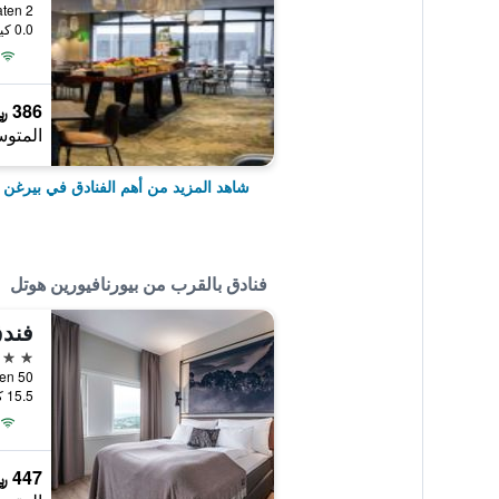
Hakonsgaten 2, 
0.0 كيلومتر عن وسط المدينة
386 ﷼
المتوس
شاهد المزيد من أهم الفنادق في بيرغن
فنادق بالقرب من بيورنافيورين هوتل
فندق
4 نجوم
andsliaasen 50
15.5 كيلومتر عن وسط المدينة
447 ﷼