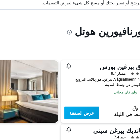
ة مرشح أو تغيير بحثك أو مسح كل شيء لعرض التقييمات.
ورنافيورين هوتل
ق بيرغين بورس
ممتاز 8.7
Vågsal, بيرغن, هوردالاند, النرويج
واي فاي مجاني
عرض الصفقة
ط في الليلة
نديك بيرغن سيتي
جيد 7.4