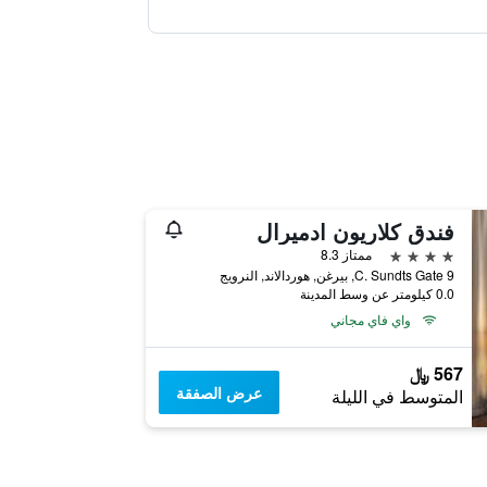
فندق كلاريون ادميرال
4 نجوم
ممتاز 8.3
C. Sundts Gate 9, بيرغن, هوردالاند, النرويج
0.0 كيلومتر عن وسط المدينة
واي فاي مجاني
567 ﷼
عرض الصفقة
المتوسط في الليلة