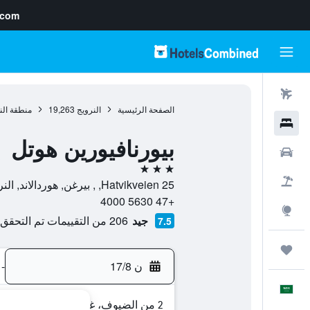
.com
رحلات طيران
الصفحة الرئيسية
النرويج
19,263
منطقة الن
فنادق
بيورنافيورين هوتل
سيارات
3 نجوم
حزم العروض
Hatvikveien 25, , بيرغن, هوردالاند, النرويج
+47 5630 4000
استكشاف
جيد
206 من التقييمات تم التحقق منها
7.5
رحلات
ن 17/8
-
العَرَبِيَّة
2 من الضيوف، غرفة واحدة