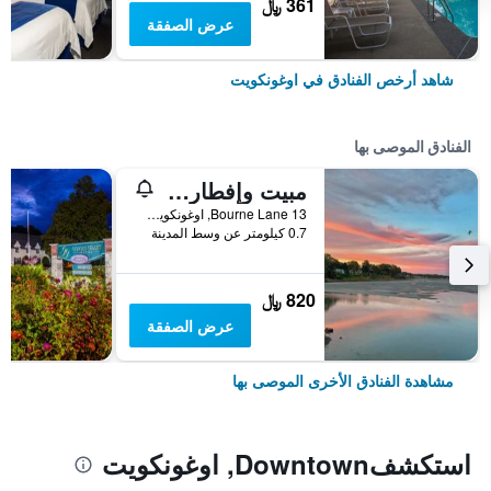
361 ﷼
عرض الصفقة
شاهد أرخص الفنادق في اوغونكويت
الفنادق الموصى بها
مبيت وإفطار بورن
13 Bourne Lane, اوغونكويت, ME, الولايات المتحدة الأميريكية
0.7 كيلومتر عن وسط المدينة
820 ﷼
عرض الصفقة
مشاهدة الفنادق الأخرى الموصى بها
استكشفDowntown, اوغونكويت