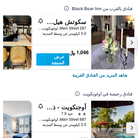
فنادق بالقرب من Black Boar Inn
سكوتش هيل إن
287 Main Street, اوغونكويت, ME, الولايات المتحدة الأميريكية
0.0 كيلومتر عن وسط المدينة
1,046 ﷼
عرض
الصفقة
شاهد المزيد من الفنادق القريبة
فنادق رخيصة في اوغونكويت
أوجنكويت - ذا ميلستون
2 نجمتين
جيد 7.9
687 Main Street, اوغونكويت, ME, الولايات المتحدة الأميريكية
2.0 كيلومتر عن وسط المدينة