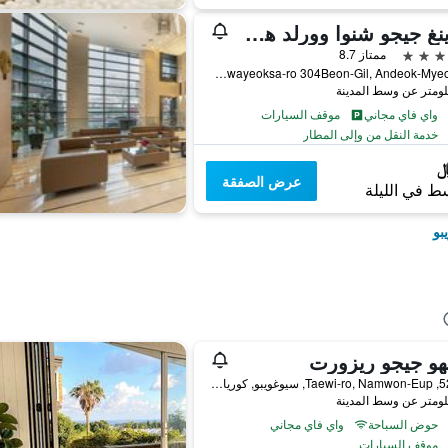
لاندينغ جيجو شنوا وورلد هوتلز آند ريزورتس
ممتاز 8.7
38, Sinhwayeoksa-ro 304Beon-Gil, Andeok-Myeon, سيوغويبو, كوريا الجنوبية
واي فاي مجاني
موقف السيارات
خدمة النقل من وإلى المطار
عرض الصفقة
ط في الليلة
بو
هو جيجو ريزورت
522-12, Taewi-ro, Namwon-Eup, سيوغويبو, كوريا الجنوبية
حوض السباحة
واي فاي مجاني
موقف السيارات