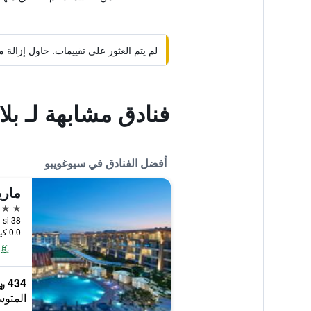
لم يتم العثور على تقييمات. حاول إزال
فنادق مشابهة لـ بل
أفضل الفنادق في سيوغويبو
5 نجوم
0.0 كيلومتر عن وسط المدينة
434 ﷼
المتوس