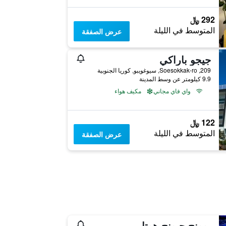
292 ﷼
المتوسط في الليلة
عرض الصفقة
جيجو باراكي
209, Soesokkak-ro, سيوغويبو, كوريا الجنوبية
9.9 كيلومتر عن وسط المدينة
واي فاي مجاني
مكيف هواء
122 ﷼
المتوسط في الليلة
عرض الصفقة
بوونج جيونج هوتل