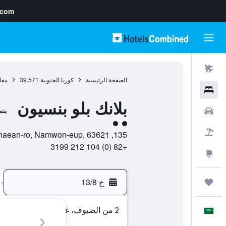
.com
رحلات طيران
الصفحة الرئيسية
كوريا الجنوبية
39,571
مقا
فنادق
بلانك بلو بنسيون
سيارات
بنس
تقييم فئة 2
حزم العروض
135, Namtaehaean-ro, Namwon-eup, 63621, سيوغويبو, مقاطعة جيجو-دو, كوريا الجنوبية
+82 (0) 104 212 3199
استكشاف
خ 13/8
-
رحلات
2 من الضيوف، غرفة واحدة
العَرَبِيَّة