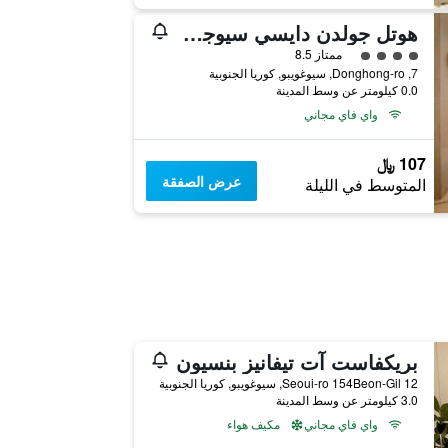
هوتل جولدن دايسي سيوجويبو أوشن
تقييم فئة 4
ممتاز 8.5
7, Donghong-ro, سيوغويبو, كوريا الجنوبية
0.0 كيلومتر عن وسط المدينة
واي فاي مجاني
107 ﷼
عرض الصفقة
المتوسط في الليلة
بريكفاست آت تيفانيز بنسيون
12 Seoui-ro 154Beon-Gil, سيوغويبو, كوريا الجنوبية
3.0 كيلومتر عن وسط المدينة
واي فاي مجاني
مكيف هواء