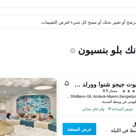
ة مرشح أو تغيير بحثك أو مسح كل شيء لعرض التقييمات.
انك بلو بنسيون
ماريوت جيجو شنوا وورلد هوتلز آند ريزورتس
ممتاز 8.9
38 Sinhwayeoksa-ro 304Beon-Gil, Andeok-Myeon,Seogwipo-si, سيوغويبو, كوريا الجنوبية
حوض السباحة
واي فاي مجاني
عرض الصفقة
ط في الليلة