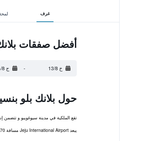
غرف
لمحة
أفضل صفقات بلانك
خ 13/8
-
ج 14/8
حول بلانك بلو بنس
تقع الملكية في مدينة سيوغويبو و تتضمن إ
يبعد Jeju International Airport مسافة 70 دقيقة بالسيارة من Blanc Bleu Pension.