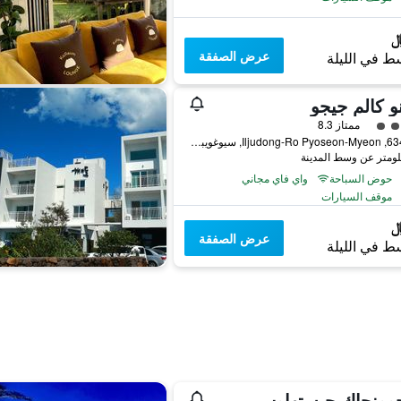
عرض الصفقة
ط في الليلة
 كالم جيجو
فئة 4
ممتاز 8.3
6347-17, Iljudong-Ro Pyoseon-Myeon, سيوغويبو, كوريا الجنوبية
حوض السباحة
واي فاي مجاني
موقف السيارات
عرض الصفقة
ط في الليلة
جوونجاك جيستهاوس