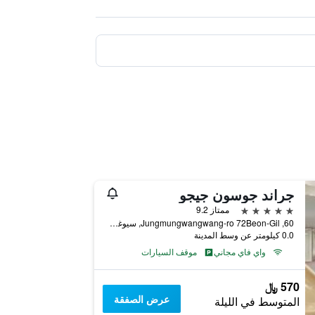
جراند جوسون جيجو
5 نجوم
ممتاز 9.2
60, Jungmungwangwang-ro 72Beon-Gil, سيوغويبو, كوريا الجنوبية
0.0 كيلومتر عن وسط المدينة
واي فاي مجاني
موقف السيارات
570 ﷼
عرض الصفقة
المتوسط في الليلة