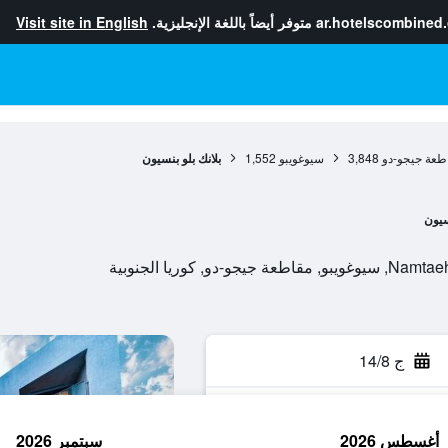
ar.hotelscombined
متوفر أيضاً باللغة الإنجليزية.
Visit site in English
طعة جيجو-دو
3,848
سيوغويبو
1,552
بلانك بلو بنسيون
يون
ج 14/8
أغسطس 2026
سبتمبر 2026