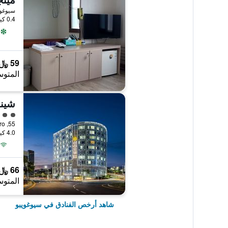
سيوغويب
0.4 كيلومتر عن وسط المدينة
59 ﷼
المتوس
شين
تقييم 
55, Seohojung-ro, سيوغويبو, كوريا الجنوبية
4.0 كيلومتر عن وسط المدينة
66 ﷼
المتوس
شاهد أرخص الفنادق في سيوغويبو