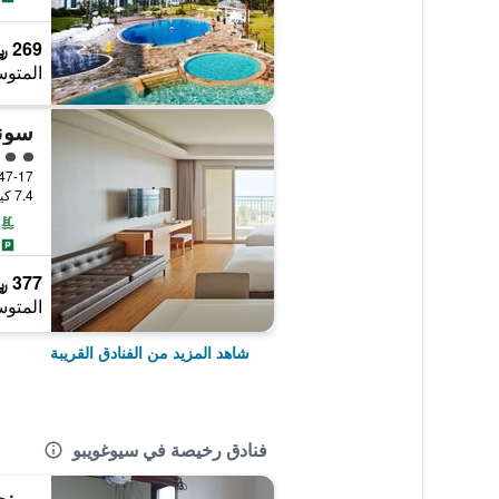
269 ﷼
المتوس
سونو
تقييم 
7.4 كيلومتر عن وسط المدينة
377 ﷼
المتوس
شاهد المزيد من الفنادق القريبة
فنادق رخيصة في سيوغويبو
مين