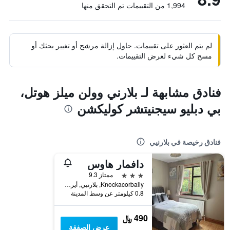
1,994 من التقييمات تم التحقق منها
لم يتم العثور على تقييمات. حاول إزالة مرشح أو تغيير بحثك أو
مسح كل شيء لعرض التقييمات.
فنادق مشابهة لـ بلارني وولن ميلز هوتل،
بي دبليو سيجنيتشر كوليكشن
فنادق رخيصة في بلارنيي
دافمار هاوس
3 نجوم
ممتاز 9.3
Knockacorbally, بلارنيي, أيرلندا
0.8 كيلومتر عن وسط المدينة
490 ﷼
عرض الصفقة