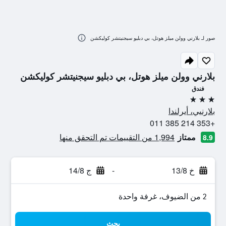
صور لـ بلارني وولن ميلز هوتل، بي دبليو سيجنيتشر كوليكشن
بلارني وولن ميلز هوتل، بي دبليو سيجنيتشر كوليكشن
فندق
3 نجوم
بلارنيي، أيرلندا
+353 214 385 011
ممتاز
1,994 من التقييمات تم التحقق منها
8.9
خ 13/8
-
ج 14/8
2 من الضيوف، غرفة واحدة
بحث