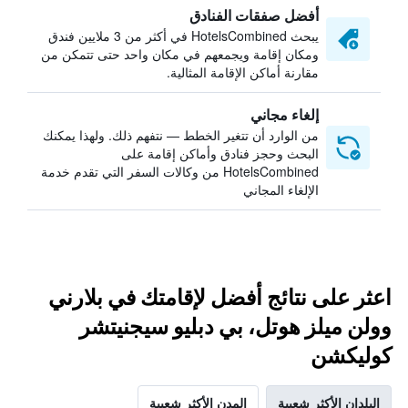
أفضل صفقات الفنادق
يبحث HotelsCombined في أكثر من 3 ملايين فندق
ومكان إقامة ويجمعهم في مكان واحد حتى تتمكن من
مقارنة أماكن الإقامة المثالية.
إلغاء مجاني
من الوارد أن تتغير الخطط — نتفهم ذلك. ولهذا يمكنك
البحث وحجز فنادق وأماكن إقامة على
HotelsCombined من وكالات السفر التي تقدم خدمة
الإلغاء المجاني
اعثر على نتائج أفضل لإقامتك في بلارني
وولن ميلز هوتل، بي دبليو سيجنيتشر
كوليكشن
البلدان الأكثر شعبية
المدن الأكثر شعبية