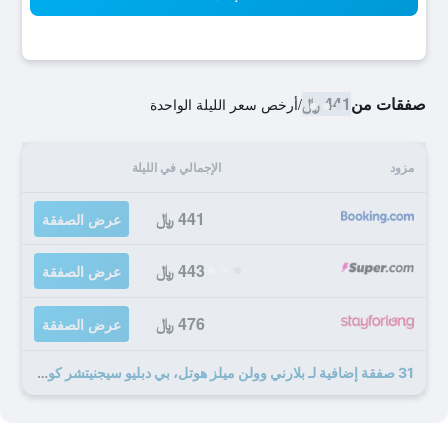
صفقات من
441 ﷼
/
أرخص سعر الليلة الواحدة
مزود
الإجمالي في الليلة
441 ﷼
عرض الصفقة
443 ﷼
عرض الصفقة
476 ﷼
عرض الصفقة
31 صفقة إضافية لـ بلارني وولن ميلز هوتل، بي دبليو سيجنيتشر كوليكشن