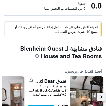
0.0
سيء
0 من التقييمات تم التحقق منها
لم يتم العثور على تقييمات. حاول إزالة مرشح أو تغيير بحثك أو
مسح كل شيء لعرض التقييمات.
فنادق مشابهة لـ Blenheim Guest
House and Tea Rooms
أفضل الفنادق في وودستوك
فندق Macdonald Bear
4 نجوم
جيد 7.8
Park Street, Oxfordshire, 1, وودستوك, المملكة المتحدة
0.0 كيلومتر عن وسط المدينة
439 ﷼