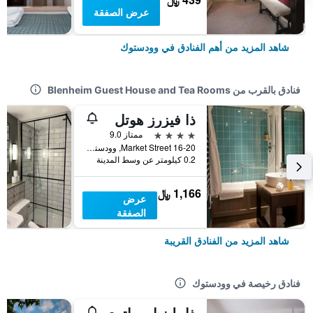
عرض الصفقة
شاهد المزيد من أهم الفنادق في وودستوك
فنادق بالقرب من Blenheim Guest House and Tea Rooms
ذا فيزرز هوتل
4 نجوم
ممتاز 9.0
16-20 Market Street, وودستوك, المملكة المتحدة
0.2 كيلومتر عن وسط المدينة
1,166 ﷼
عرض
الصفقة
شاهد المزيد من الفنادق القريبة
فنادق رخيصة في وودستوك
ذا بلينهايم باتري