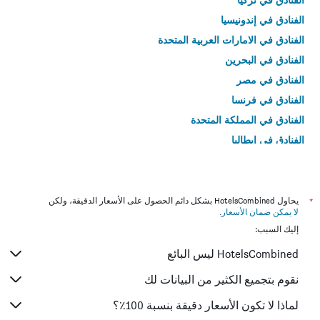
الفنادق في إندونيسيا
الفنادق في الامارات العربية المتحدة
الفنادق في البحرين
الفنادق في مصر
الفنادق في فرنسا
الفنادق في المملكة المتحدة
الفنادق في إيطاليا
الفنادق في تايلاند
*
يحاول HotelsCombined بشكل دائم الحصول على الأسعار الدقيقة، ولكن
لا يمكن ضمان الأسعار
.
إليك السبب:
HotelsCombined ليس البائع
نقوم بتجميع الكثير من البيانات لك
لماذا لا تكون الأسعار دقيقة بنسبة 100٪؟