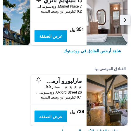
7 Market Place, وودستوك, المملكة المتحدة
0.2 كيلومتر عن وسط المدينة
351 ﷼
عرض الصفقة
شاهد أرخص الفنادق في وودستوك
الفنادق الموصى بها
مارلبورو آرمز هوتل
4 نجوم
ممتاز 9.0
26 Oxford Street, وودستوك, المملكة المتحدة
0.1 كيلومتر عن وسط المدينة
738 ﷼
عرض الصفقة