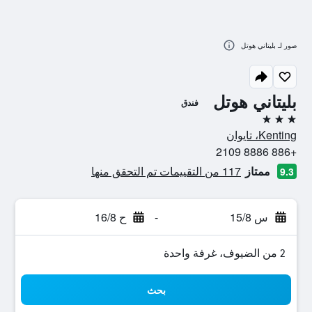
صور لـ بليتاني هوتل
بليتاني هوتل
فندق
3 نجوم
Kenting، تايوان
+886 8886 2109
ممتاز
117 من التقييمات تم التحقق منها
9.3
س 15/8
-
ح 16/8
2 من الضيوف، غرفة واحدة
بحث