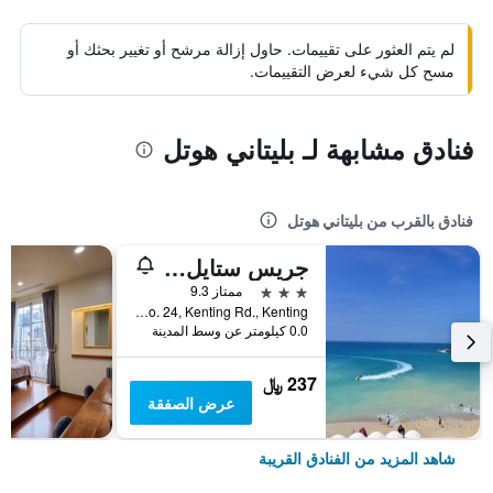
لم يتم العثور على تقييمات. حاول إزالة مرشح أو تغيير بحثك أو
مسح كل شيء لعرض التقييمات.
فنادق مشابهة لـ بليتاني هوتل
فنادق بالقرب من بليتاني هوتل
جريس ستايل هوتل
3 نجوم
ممتاز 9.3
No. 24, Kenting Rd., Kenting, تايوان
0.0 كيلومتر عن وسط المدينة
237 ﷼
عرض الصفقة
شاهد المزيد من الفنادق القريبة