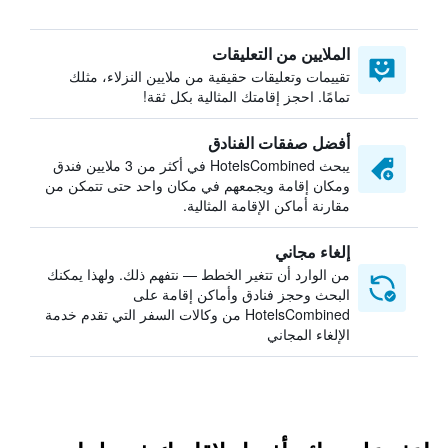
الملايين من التعليقات
تقييمات وتعليقات حقيقية من ملايين النزلاء، مثلك
تمامًا. احجز إقامتك المثالية بكل ثقة!
أفضل صفقات الفنادق
يبحث HotelsCombined في أكثر من 3 ملايين فندق
ومكان إقامة ويجمعهم في مكان واحد حتى تتمكن من
مقارنة أماكن الإقامة المثالية.
إلغاء مجاني
من الوارد أن تتغير الخطط — نتفهم ذلك. ولهذا يمكنك
البحث وحجز فنادق وأماكن إقامة على
HotelsCombined من وكالات السفر التي تقدم خدمة
الإلغاء المجاني