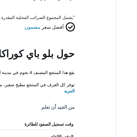
*
يشمل المجموع الضرائب المحلية المقدرة 
أفضل سعر
مضمون
حول بلو باي كوراك
يقع هذا المنتجع المصنف 4 نجوم في مدينة Sint Michiel، ويوفر شاطئ خاص ومسبح خارجي. بالإضافة إلى توفر انترنت لاسلكي مجاني ، ملاعب تنس خارجية ومركز تجميل.
توفر كل الغرف في المنتجع مطبخ صغير، مك
المزيد
من الجيد أن تعلم
وقت تسجيل الصعود للطائرة
الدفع والإلغاء