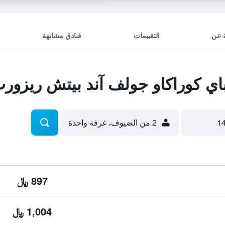
 عن
التقييمات
فنادق مشابهة
ي كوراكاو جولف آند بيتش ريزور
2 من الضيوف، غرفة واحدة
897 ﷼
1,004 ﷼