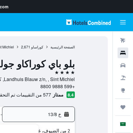
.com
رحلات طيران
الصفحة الرئيسية
كوراساو
2,671
t Michiel
فنادق
بلو باي كوراكاو جو
سيارات
4 نجوم
حزم العروض
Landhuis Blauw z/n, , Sint Michiel, كوراساو
+599 9888 8800
استكشاف
ممتاز
577 من التقييمات تم التحقق منها
8.4
رحلات
خ 13/8
-
العَرَبِيَّة
2 من الضيوف، غرفة واحدة