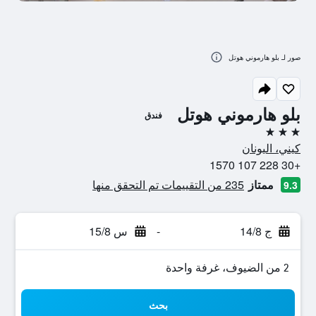
صور لـ بلو هارموني هوتل
بلو هارموني هوتل
فندق
3 نجوم
كيني، اليونان
+30 228 107 1570
ممتاز
235 من التقييمات تم التحقق منها
9.3
ج 14/8
-
س 15/8
2 من الضيوف، غرفة واحدة
بحث