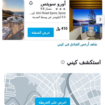
أورو سويتس
3 نجوم
ممتاز 9.8
Kini Road Syros, Syros, كيني, اليونان
0.3 كيلومتر عن وسط المدينة
410 ﷼
عرض الصفقة
شاهد أرخص الفنادق في كيني
استكشف كيني
اعرض على الخريطة