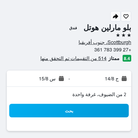
بلو مارلين هوتل
فندق
3 نجوم
Scottburgh، جنوب أفريقيا
+27 399 783 361
ممتاز
514 من التقييمات تم التحقق منها
8.4
ج 14/8
-
س 15/8
2 من الضيوف، غرفة واحدة
بحث