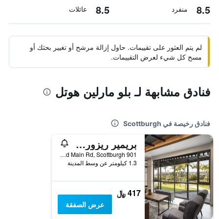
8.5
8.5
منفرد
عائلات
لم يتم العثور على تقييمات. حاول إزالة مرشح أو تغيير بحثك أو
مسح كل شيء لعرض التقييمات.
فنادق مشابهة لـ بلو مارلين هوتل
فنادق رخيصة في Scottburgh
بريمير ريزورت كاتي سارك
901 Green Lane, Old Main Rd, Scottburgh, محافظة كوازولو ناتال, جنوب أفريقيا
1.3 كيلومتر عن وسط المدينة
417 ﷼
عرض الصفقة