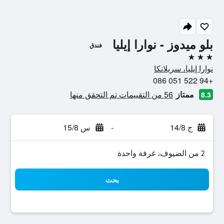
بلو ميدوز - نوارا إيليا
فندق
3 نجوم
نوارا إيليا، سريلانكا
+94 522 051 086
ممتاز
56 من التقييمات تم التحقق منها
8.3
ج 14/8
-
س 15/8
2 من الضيوف، غرفة واحدة
بحث