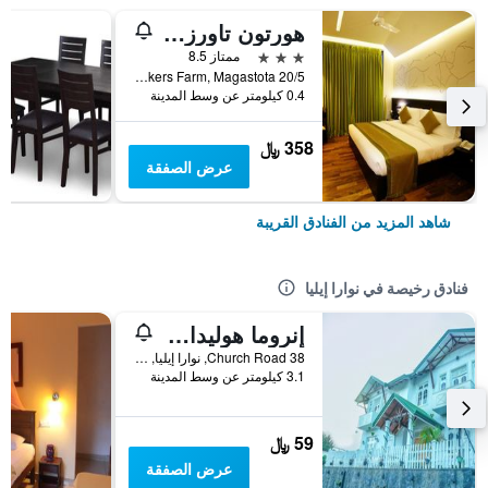
هورتون تاورز آند كوتيدجيز
3 نجوم
ممتاز 8.5
20/5 3rd Lane, Bakers Farm, Magastota, نوارا إيليا, سريلانكا
0.4 كيلومتر عن وسط المدينة
358 ﷼
عرض الصفقة
شاهد المزيد من الفنادق القريبة
فنادق رخيصة في نوارا إيليا
إنروما هوليداي ريزورت
38 Church Road, نوارا إيليا, سريلانكا
3.1 كيلومتر عن وسط المدينة
59 ﷼
عرض الصفقة