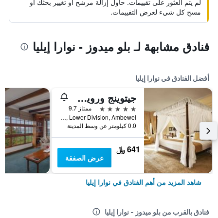
لم يتم العثور على تقييمات. حاول إزالة مرشح أو تغيير بحثك أو
مسح كل شيء لعرض التقييمات.
فنادق مشابهة لـ بلو ميدوز - نوارا إيليا
أفضل الفنادق في نوارا إيليا
جيتوينج ورويك جاردنز، آيه لاكشري ريزيرف
5 نجوم
ممتاز 9.7
Warwick Estate, Lower Division, Ambewel, نوارا إيليا, سريلانكا
0.0 كيلومتر عن وسط المدينة
641 ﷼
عرض الصفقة
شاهد المزيد من أهم الفنادق في نوارا إيليا
فنادق بالقرب من بلو ميدوز - نوارا إيليا