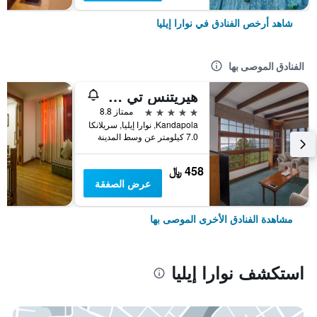
شاهد أرخص الفنادق في نوارا إيليا
الفنادق الموصى بها
هيريتنس تي فاكتوري
5 نجوم
ممتاز 8.8
Kandapola, نوارا إيليا, سريلانكا
7.0 كيلومتر عن وسط المدينة
458 ﷼
عرض الصفقة
مشاهدة الفنادق الأخرى الموصى بها
استكشف نوارا إيليا