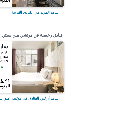
المتوس
شاهد المزيد من الفنادق القريبة
فنادق رخيصة في هوتشي مين سيتي
ساي
2 نجمتين
153 Ly Tu Trong, هوتشي مين سيتي, فيتنام
1.3 كيلومتر عن وسط المدينة
41 ﷼
المتوس
شاهد أرخص الفنادق في هوتشي مين س