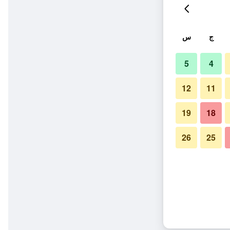
ج
س
5
4
12
11
19
18
26
25