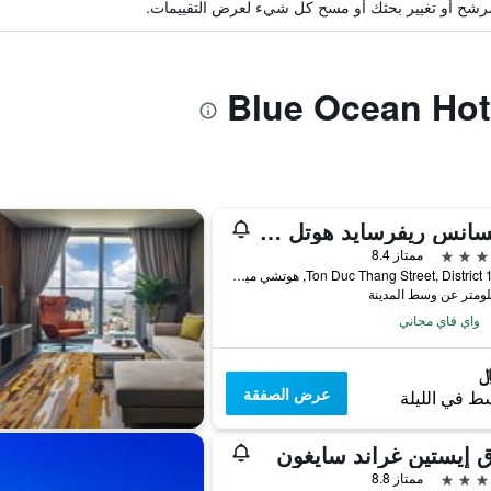
ة مرشح أو تغيير بحثك أو مسح كل شيء لعرض التقييمات.
رينيسانس ريفرسايد هوتل سايجون
ممتاز 8.4
8-15 Ton Duc Thang Street, District 1, هوتشي مين سيتي, فيتنام
واي فاي مجاني
عرض الصفقة
ط في الليلة
 إيستين غراند سايغون
ممتاز 8.8