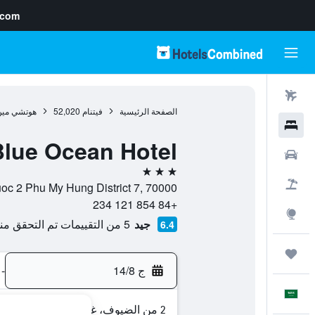
.com
رحلات طيران
الصفحة الرئيسية
فيتنام
52,020
هوتشي مين
فنادق
Blue Ocean Hotel
سيارات
3 نجوم
حزم العروض
11a 15 17 Hung Phuoc 2 Phu My Hung District 7, 70000, هوتشي 
+84 854 121 234
استكشاف
جيد
5 من التقييمات تم التحقق منها
6.4
رحلات
ج 14/8
-
العَرَبِيَّة
2 من الضيوف، غرفة واحدة