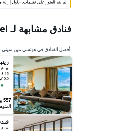
لم يتم العثور على تقييمات. حاول إزال
فنادق مشابهة لـ Blue Ocean Hotel
أفضل الفنادق في هوتشي مين سيتي
5 نجوم
0.0 كيلومتر عن وسط المدينة
557 ﷼
المتوس
فندق
5 نجوم