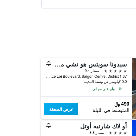
سيدونا سويتس هو تشي مين سيتي
5 نجوم
ممتاز 9.4
67 Le Loi Boulevard, Saigon Centre, District 1, هوتشي مين سيتي, فيتنام
0.0 كيلومتر عن وسط المدينة
واي فاي مجاني
490 ﷼
عرض الصفقة
المتوسط في الليلة
أو لاك شارنيه أوتل
4 نجوم
ممتاز 8.8