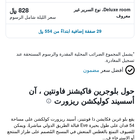
828 ﷼
Deluxe room، نوع السرير غير
معروف
سعر الليلة شامل الرسوم
29 صفقة إضافية ابتداءً من 554 ﷼
*
يشمل المجموع الضرائب المحلية المقدرة والرسوم المستحقة عند
تسجيل المغادرة.
أفضل سعر
مضمون
حول بلوجرين فاكيشنز فاونتين ، آن
أسسيند كوليكشن ريزورت
يقع بلو غرين فكايشن ذا فونتينز، أسيند ريزورت كولكشن على مساحة
54 فدان على طول بحيرة Eve قبالة الطريق الدولي مباشرةً. ويمكن
للضيوف التمتع بالغطس المنعش في المسبح المُصمم على طراز المنتجع
أو الاسترخاء ف...