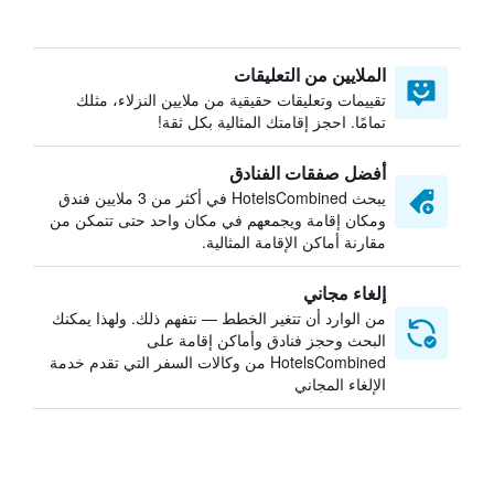
الملايين من التعليقات
تقييمات وتعليقات حقيقية من ملايين النزلاء، مثلك
تمامًا. احجز إقامتك المثالية بكل ثقة!
أفضل صفقات الفنادق
يبحث HotelsCombined في أكثر من 3 ملايين فندق
ومكان إقامة ويجمعهم في مكان واحد حتى تتمكن من
مقارنة أماكن الإقامة المثالية.
إلغاء مجاني
من الوارد أن تتغير الخطط — نتفهم ذلك. ولهذا يمكنك
البحث وحجز فنادق وأماكن إقامة على
HotelsCombined من وكالات السفر التي تقدم خدمة
الإلغاء المجاني