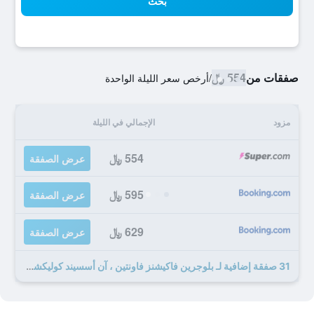
بحث
صفقات من
554 ﷼
/
أرخص سعر الليلة الواحدة
مزود
الإجمالي في الليلة
554 ﷼
عرض الصفقة
595 ﷼
عرض الصفقة
629 ﷼
عرض الصفقة
31 صفقة إضافية لـ بلوجرين فاكيشنز فاونتين ، آن أسسيند كوليكشن ريزورت