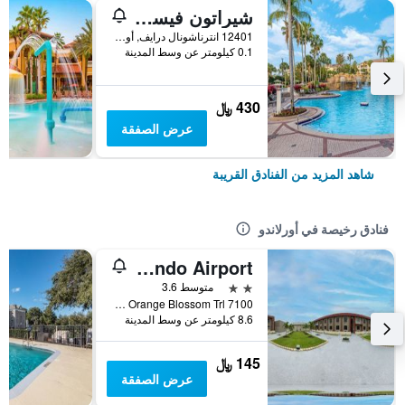
شيراتون فيستانا فيليدجز ريزورت فيلاز،...
12401 انترناشونال درايف, أورلاندو, FL, الولايات المتحدة الأميريكية
0.1 كيلومتر عن وسط المدينة
430 ﷼
عرض الصفقة
شاهد المزيد من الفنادق القريبة
فنادق رخيصة في أورلاندو
OYO Hotel Orlando Airport
2 نجمتين
متوسط 3.6
7100 s Orange Blossom Trl, أورلاندو, FL, الولايات المتحدة الأميريكية
8.6 كيلومتر عن وسط المدينة
145 ﷼
عرض الصفقة