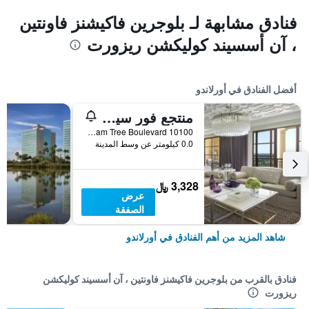
فنادق مشابهة لـ بلوجرين فاكيشنز فاونتين
، آن أسسيند كوليكشن ريزورت
أفضل الفنادق في أورلاندو
منتجع فور سيزونز أورلاندو آت والت ديزني وورلد ريزورت
10100 Dream Tree Boulevard, أورلاندو, FL, الولايات المتحدة الأميريكية
0.0 كيلومتر عن وسط المدينة
3,328 ﷼
عرض
الصفقة
شاهد المزيد من أهم الفنادق في أورلاندو
فنادق بالقرب من بلوجرين فاكيشنز فاونتين ، آن أسسيند كوليكشن
ريزورت