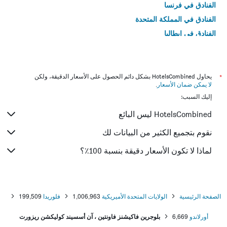
الفنادق في فرنسا
الفنادق في المملكة المتحدة
الفنادق في إيطاليا
الفنادق في تايلاند
*
يحاول HotelsCombined بشكل دائم الحصول على الأسعار الدقيقة، ولكن
لا يمكن ضمان الأسعار
.
إليك السبب:
HotelsCombined ليس البائع
نقوم بتجميع الكثير من البيانات لك
لماذا لا تكون الأسعار دقيقة بنسبة 100٪؟
الصفحة الرئيسية
الولايات المتحدة الأميريكية
1,006,963
فلوريدا
199,509
أورلاندو
6,669
بلوجرين فاكيشنز فاونتين ، آن أسسيند كوليكشن ريزورت