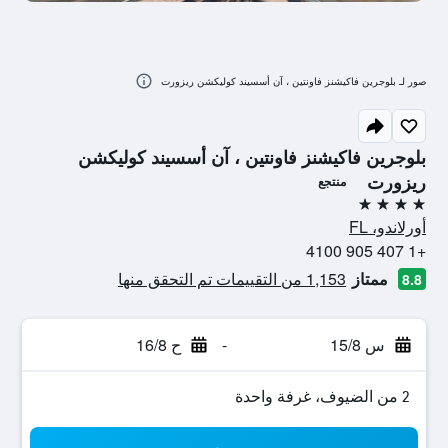
صور لـ بلوجرين فاكيشنز فاونتين ، آن أسسيند كوليكشن ريزورت
بلوجرين فاكيشنز فاونتين ، آن أسسيند كوليكشن
ريزورت
منتجع
4 نجوم
أورلاندو، FL
+1 407 905 4100
ممتاز
1,153 من التقييمات تم التحقق منها
8.8
س 15/8
-
ح 16/8
2 من الضيوف، غرفة واحدة