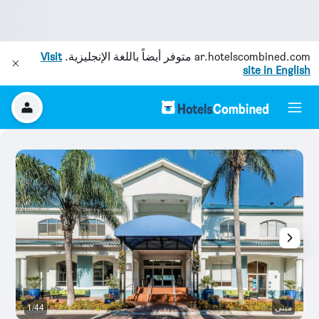
ar.hotelscombined.com
متوفر أيضاً باللغة الإنجليزية.
Visit
site in English
مبنى
1/44
غر