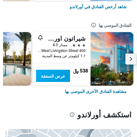
شاهد أرخص الفنادق في أورلاندو
الفنادق الموصى بها
شيراتون اورلاندو داون تاون
3 نجوم
ممتاز 8.0
400 West Livingston Street, أورلاندو, FL, الولايات المتحدة الأميريكية
1.1 كيلومتر عن وسط المدينة
538 ﷼
عرض الصفقة
مشاهدة الفنادق الأخرى الموصى بها
استكشف أورلاندو